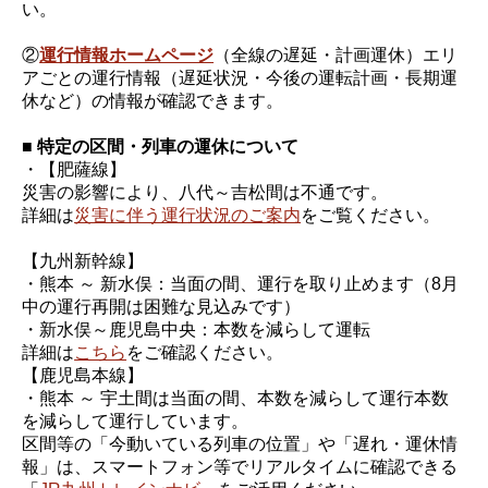
い。
②
運行情報ホームページ
（全線の遅延・計画運休）エリ
アごとの運行情報（遅延状況・今後の運転計画・長期運
休など）の情報が確認できます。
■ 特定の区間・列車の運休について
・【肥薩線】
災害の影響により、八代～吉松間は不通です。
詳細は
災害に伴う運行状況のご案内
をご覧ください。
【九州新幹線】
・熊本 ～ 新水俣：当面の間、運行を取り止めます（8月
中の運行再開は困難な見込みです）
・新水俣～鹿児島中央：本数を減らして運転
詳細は
こちら
をご確認ください。
【鹿児島本線】
・熊本 ～ 宇土間は当面の間、本数を減らして運行本数
を減らして運行しています。
区間等の「今動いている列車の位置」や「遅れ・運休情
報」は、スマートフォン等でリアルタイムに確認できる