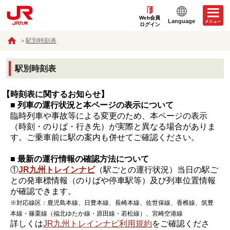
Web会員
Language
ログイン
駅別時刻表
駅別時刻表
【時刻表に関するお知らせ】
■ 列車の運行状況と本ページの表示について
臨時列車や事故等による変更のため、本ページの表示
（時刻・のりば・行き先）が実際と異なる場合がありま
す。ご乗車前に駅の案内も併せてご確認ください。
■ 最新の運行情報の確認方法について
①
JR九州トレインナビ
（駅ごとの運行状況）当日の駅ご
との発車標情報（のりばや停車駅等）及び列車位置情報
が確認できます。
※対応線区：鹿児島本線、日豊本線、長崎本線、佐世保線、香椎線、筑豊
本線・篠栗線（福北ゆたか線・原田線・若松線）、宮崎空港線
詳しくは
JR九州トレインナビ利用規約
をご確認くださ