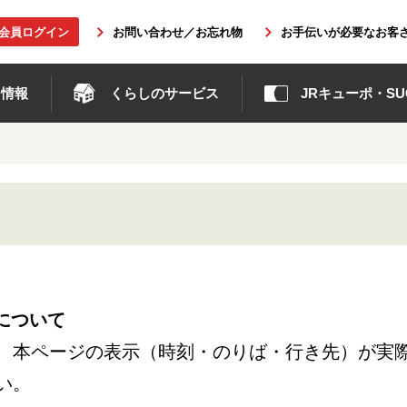
b会員ログイン
お問い合わせ／お忘れ物
お手伝いが必要なお客
ト情報
くらしのサービス
JRキューポ・SUG
について
、本ページの表示（時刻・のりば・行き先）が実
い。