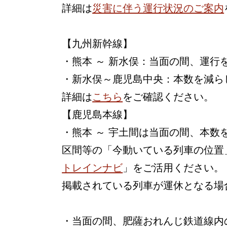
詳細は
災害に伴う運行状況のご案内
【九州新幹線】
・熊本 ～ 新水俣：当面の間、運行
・新水俣～鹿児島中央：本数を減ら
詳細は
こちら
をご確認ください。
【鹿児島本線】
・熊本 ～ 宇土間は当面の間、本
区間等の「今動いている列車の位置
トレインナビ
」をご活用ください。
掲載されている列車が運休となる場
・当面の間、肥薩おれんじ鉄道線内