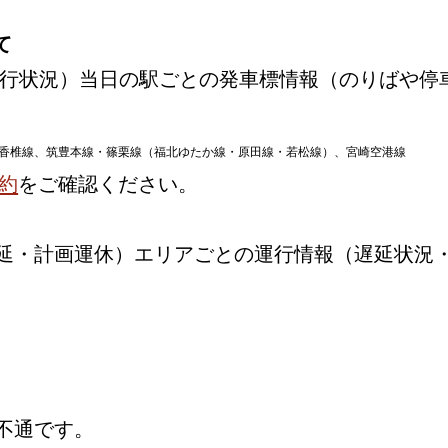
て
行状況）当日の駅ごとの発車標情報（のりばや停
香椎線、筑豊本線・篠栗線（福北ゆたか線・原田線・若松線）、宮崎空港線
約
をご確認ください。
延・計画運休）エリアごとの運行情報（遅延状況
不通です。