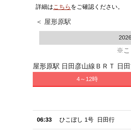
詳細は
こちら
をご確認ください。
＜ 屋形原駅
202
※こ
屋形原駅 日田彦山線ＢＲＴ 日
4～12時
06:33
ひこぼし 1号 日田行