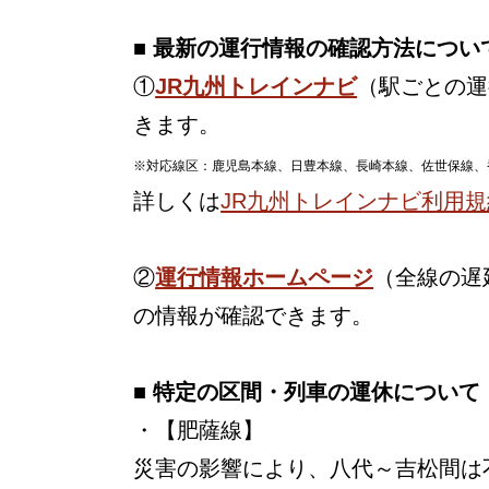
■ 最新の運行情報の確認方法につい
①
JR九州トレインナビ
（駅ごとの運
きます。
※対応線区：鹿児島本線、日豊本線、長崎本線、佐世保線、
詳しくは
JR九州トレインナビ利用規
②
運行情報ホームページ
（全線の遅
の情報が確認できます。
■ 特定の区間・列車の運休について
・【肥薩線】
災害の影響により、八代～吉松間は