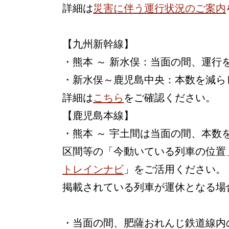
詳細は
災害に伴う運行状況のご案内
【九州新幹線】
・熊本 ～ 新水俣：当面の間、運行
・新水俣～鹿児島中央：本数を減ら
詳細は
こちら
をご確認ください。
【鹿児島本線】
・熊本 ～ 宇土間は当面の間、本
区間等の「今動いている列車の位置
トレインナビ
」をご活用ください。
掲載されている列車が運休となる場
・当面の間、肥薩おれんじ鉄道線内