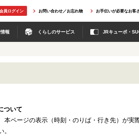
b会員ログイン
お問い合わせ／お忘れ物
お手伝いが必要なお客
ト情報
くらしのサービス
JRキューポ・SUG
について
、本ページの表示（時刻・のりば・行き先）が実
い。