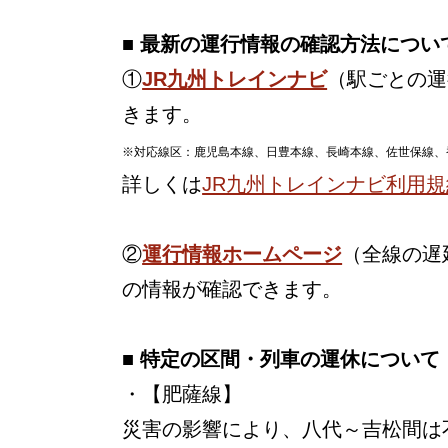
■ 最新の運行情報の確認方法につい
①
JR九州トレインナビ
（駅ごとの運
きます。
※対応線区：鹿児島本線、日豊本線、長崎本線、佐世保線、
詳しくは
JR九州トレインナビ利用規
②
運行情報ホームページ
（全線の遅
の情報が確認できます。
■ 特定の区間・列車の運休について
・【肥薩線】
災害の影響により、八代～吉松間は