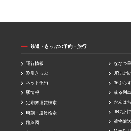
鉄道・きっぷの予約・旅行
運行情報
ななつ星 
割引きっぷ
JR九州
ネット予約
36ぷらす
駅情報
或る列
かんぱ
定期券運賃検索
JR九州
時刻・運賃検索
荷物輸
路線図
MaaS