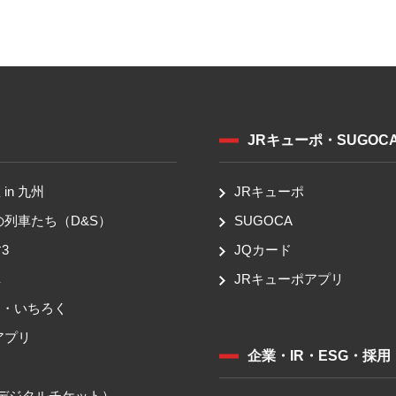
JRキューポ・SUGOC
in 九州
JRキューポ
の列車たち（D&S）
SUGOCA
3
JQカード
車
JRキューポアプリ
ち・いちろく
アプリ
企業・IR・ESG・採用
送
（デジタルチケット）