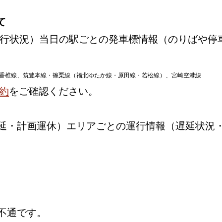
て
行状況）当日の駅ごとの発車標情報（のりばや停
香椎線、筑豊本線・篠栗線（福北ゆたか線・原田線・若松線）、宮崎空港線
約
をご確認ください。
延・計画運休）エリアごとの運行情報（遅延状況
不通です。