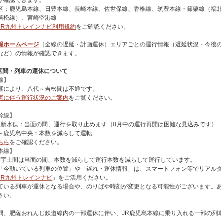
が確認できます。
区：鹿児島本線、日豊本線、長崎本線、佐世保線、香椎線、筑豊本線・篠栗線（福
若松線）、宮崎空港線
JR九州トレインナビ利用規約
をご確認ください。
報ホームページ
（全線の遅延・計画運休）エリアごとの運行情報（遅延状況・今後
など）の情報が確認できます。
の区間・列車の運休について
線】
響により、八代～吉松間は不通です。
害に伴う運行状況のご案内
をご覧ください。
幹線】
～ 新水俣：当面の間、運行を取り止めます（8月中の運行再開は困難な見込みです）
～鹿児島中央：本数を減らして運転
ちら
をご確認ください。
本線】
～ 宇土間は当面の間、本数を減らして運行本数を減らして運行しています。
「今動いている列車の位置」や「遅れ・運休情報」は、スマートフォン等でリアル
JR九州トレインナビ
」をご活用ください。
ている列車が運休となる場合や、のりばや時刻が変更となる可能性がございます。
さい。
間、肥薩おれんじ鉄道線内の一部運休に伴い、JR鹿児島本線に乗り入れる一部の列