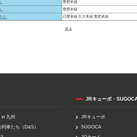
）
豊肥本線
）
豊肥本線
た）
日豊本線 久大本線 豊肥本線
戻る
JRキューポ・SUGOC
in 九州
JRキューポ
の列車たち（D&S）
SUGOCA
3
JQカード