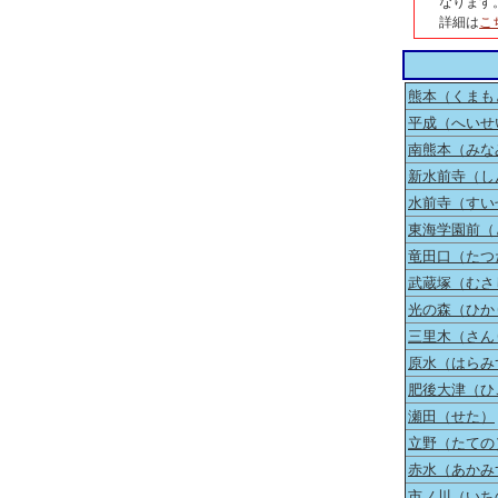
なります
詳細は
こ
熊本（くまも
平成（へいせ
南熊本（みな
新水前寺（し
水前寺（すい
東海学園前（
竜田口（たつ
武蔵塚（むさ
光の森（ひか
三里木（さん
原水（はらみ
肥後大津（ひ
瀬田（せた）
立野（たての
赤水（あかみ
市ノ川（いち