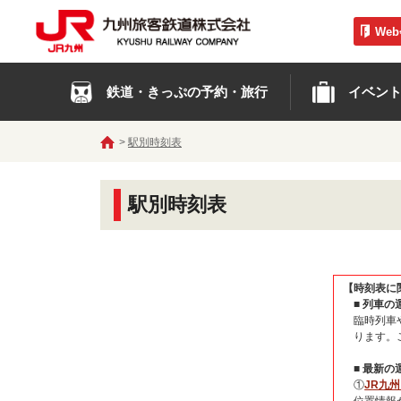
We
鉄道・きっぷの予約・旅行
イベン
駅別時刻表
駅別時刻表
【時刻表に
■ 列車
臨時列車
ります。
■ 最新
①
JR九