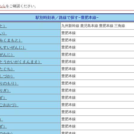
。
ちら
をご確認ください。
駅別時刻表／路線で探す−豊肥本線−
と）
九州新幹線 鹿児島本線 豊肥本線 三角線
い）
豊肥本線
みくまもと）
豊肥本線
んすいぜんじ）
豊肥本線
ぜんじ）
豊肥本線
とうかいがくえんまえ）
豊肥本線
たぐち）
豊肥本線
しづか）
豊肥本線
りのもり）
豊肥本線
りぎ）
豊肥本線
ず）
豊肥本線
ごおおづ）
豊肥本線
豊肥本線
）
豊肥本線
ず）
豊肥本線
のかわ）
豊肥本線