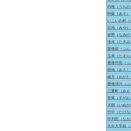
内牧（うちの
阿蘇（あそ）
いこいの村（
宮地（みやじ
波野（なみの
滝水（たきみ
豊後荻（ぶん
玉来（たまら
豊後竹田（ぶ
朝地（あさじ
緒方（おがた
豊後清川（ぶ
三重町（みえ
菅尾（すがお
犬飼（いぬか
竹中（たけな
中判田（なか
大分大学前（