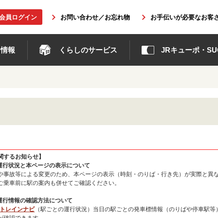
b会員ログイン
お問い合わせ／お忘れ物
お手伝いが必要なお客
ト情報
くらしのサービス
JRキューポ・SUG
関するお知らせ】
の運行状況と本ページの表示について
や事故等による変更のため、本ページの表示（時刻・のりば・行き先）が実際と異
ご乗車前に駅の案内も併せてご確認ください。
の運行情報の確認方法について
州トレインナビ
（駅ごとの運行状況）当日の駅ごとの発車標情報（のりばや停車駅等