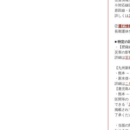
位置情報
※対応線
原田線・
詳しくは
②
運行情
長期運休
■ 特定
・【肥薩
災害の影
詳細は
災
【九州新
・熊本 
・新水俣
詳細は
こ
【鹿児島
・熊本 
区間等の
できる「
掲載され
了承くだ
・当面の