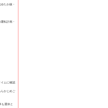
北ゆたか線・
の運転計画・
タイムに確認
あらかじめご
車も運休と