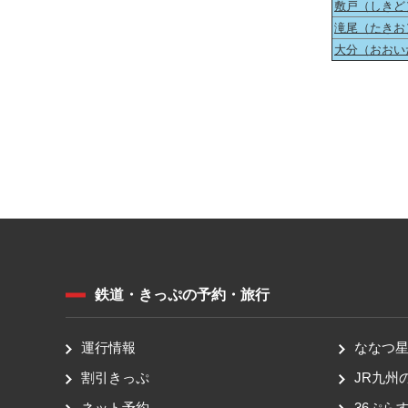
敷戸（しきど
滝尾（たきお
大分（おおい
鉄道・きっぷの予約・旅行
運行情報
ななつ星 
割引きっぷ
JR九州
ネット予約
36ぷらす