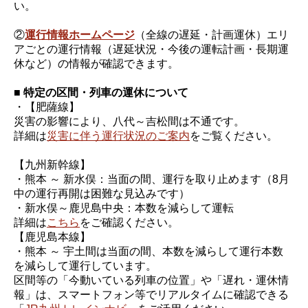
い。
②
運行情報ホームページ
（全線の遅延・計画運休）エリ
アごとの運行情報（遅延状況・今後の運転計画・長期運
休など）の情報が確認できます。
■ 特定の区間・列車の運休について
・【肥薩線】
災害の影響により、八代～吉松間は不通です。
詳細は
災害に伴う運行状況のご案内
をご覧ください。
【九州新幹線】
・熊本 ～ 新水俣：当面の間、運行を取り止めます（8月
中の運行再開は困難な見込みです）
・新水俣～鹿児島中央：本数を減らして運転
詳細は
こちら
をご確認ください。
【鹿児島本線】
・熊本 ～ 宇土間は当面の間、本数を減らして運行本数
を減らして運行しています。
区間等の「今動いている列車の位置」や「遅れ・運休情
報」は、スマートフォン等でリアルタイムに確認できる