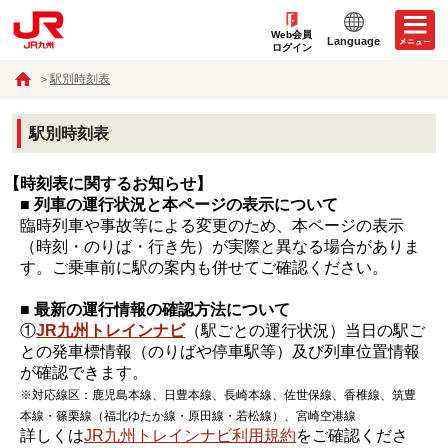
Web会員
Language
ログイン
駅別時刻表
駅別時刻表
【時刻表に関するお知らせ】
■ 列車の運行状況と本ページの表示について
臨時列車や事故等による変更のため、本ページの表示
（時刻・のりば・行き先）が実際と異なる場合がありま
す。ご乗車前に駅の案内も併せてご確認ください。
■ 最新の運行情報の確認方法について
①
JR九州トレインナビ
（駅ごとの運行状況）当日の駅ご
との発車標情報（のりばや停車駅等）及び列車位置情報
が確認できます。
※対応線区：鹿児島本線、日豊本線、長崎本線、佐世保線、香椎線、筑豊
本線・篠栗線（福北ゆたか線・原田線・若松線）、宮崎空港線
詳しくは
JR九州トレインナビ利用規約
をご確認くださ