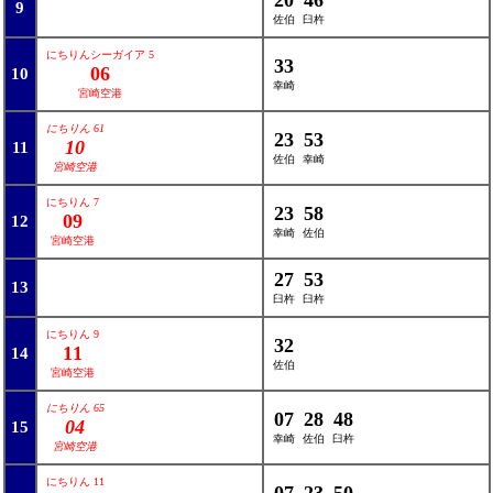
20
46
9
佐伯
臼杵
にちりんシーガイア 5
33
06
10
幸崎
宮崎空港
にちりん 61
23
53
10
11
佐伯
幸崎
宮崎空港
にちりん 7
23
58
09
12
幸崎
佐伯
宮崎空港
27
53
13
臼杵
臼杵
にちりん 9
32
11
14
佐伯
宮崎空港
にちりん 65
07
28
48
04
15
幸崎
佐伯
臼杵
宮崎空港
にちりん 11