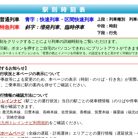
普通列車
青字：快速列車・区間快速列車
上段：列車種別 列車
中段：時刻
特急列車
斜字：増発列車、臨時停車
下段：行先
刻をクリックすることにより列車の詳細時刻をご覧いただけます。
印刷」ボタンを押すとご自宅のパソコンできれいにプリントアウトができま
インターネットオプションから「背景の色とイメージを印刷する」の設定をすると見やすく印刷ができ
関するお知らせ】
運行状況と本ページの表示について
や事故等による変更のため、本ページの表示（時刻・のりば・行き先）が実際
す。ご乗車前に駅の案内も併せてご確認ください。
運行情報の確認方法について
トレインナビ
（駅ごとの運行状況）当日の駅ごとの発車標情報（のりばや停車
情報が確認できます。
：鹿児島本線、日豊本線、長崎本線、佐世保線、香椎線、筑豊本線・篠栗線（福北
）、宮崎空港線
JR九州トレインナビ利用規約
をご確認ください。
報ホームページ
（全線の遅延・計画運休）エリアごとの運行情報（遅延状況・