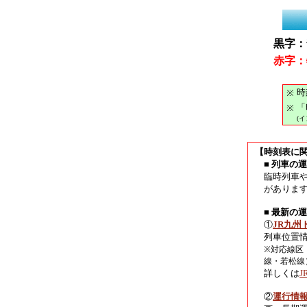
黒字：
赤字：
時
※
「
※
(
【時刻表に
■ 列車の
臨時列車
がありま
■ 最新の
①
JR九州
列車位置
※対応線区
線・若松線
詳しくは
②
運行情