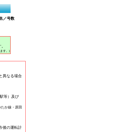
名／号数
す。
ます。)
と異なる場合
駅等）及び
ゆたか線・原田
今後の運転計