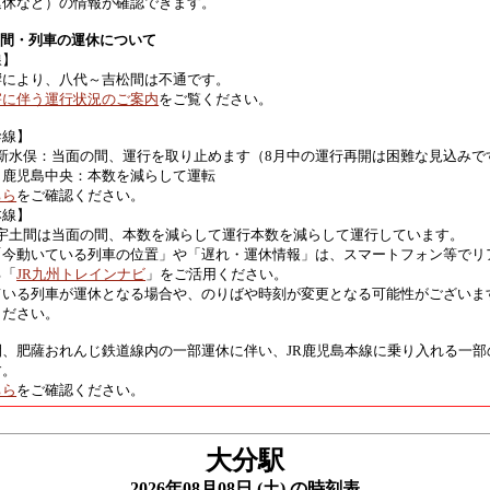
運休など）の情報が確認できます。
区間・列車の運休について
線】
響により、八代～吉松間は不通です。
害に伴う運行状況のご案内
をご覧ください。
幹線】
 新水俣：当面の間、運行を取り止めます（8月中の運行再開は困難な見込みで
～鹿児島中央：本数を減らして運転
ちら
をご確認ください。
本線】
 宇土間は当面の間、本数を減らして運行本数を減らして運行しています。
「今動いている列車の位置」や「遅れ・運休情報」は、スマートフォン等でリ
る「
JR九州トレインナビ
」をご活用ください。
ている列車が運休となる場合や、のりばや時刻が変更となる可能性がございま
ください。
間、肥薩おれんじ鉄道線内の一部運休に伴い、JR鹿児島本線に乗り入れる一部
す。
ちら
をご確認ください。
大分駅
2026年08月08日 (土) の時刻表