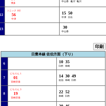
中山香
亀川
亀川
博多
ソニック 102
15
50
56
22
中津
日出
中津
30
23
中山香
印刷
日豊本線 佐伯方面（下り）
10
35
6
臼杵
幸崎
にちりん 1
14
30
49
01
7
佐伯
幸崎
臼杵
宮崎空港
にちりん 3
22
52
19
8
幸崎
臼杵
宮崎空港