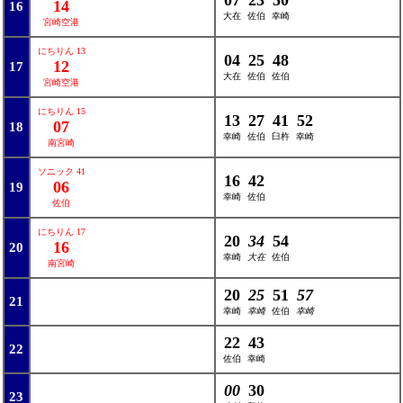
07
23
50
14
16
大在
佐伯
幸崎
宮崎空港
にちりん 13
04
25
48
12
17
大在
佐伯
佐伯
宮崎空港
にちりん 15
13
27
41
52
07
18
幸崎
佐伯
臼杵
幸崎
南宮崎
ソニック 41
16
42
06
19
幸崎
佐伯
佐伯
にちりん 17
20
34
54
16
20
幸崎
大在
佐伯
南宮崎
20
25
51
57
21
幸崎
幸崎
佐伯
幸崎
22
43
22
佐伯
幸崎
00
30
23