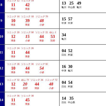
ソニック 12
ソニック 14
13
25
49
11
42
8
亀川
中山香
亀川
博多
博多
ソニック 16
ソニック 18
ソニック 70
15
57
10
39
48
9
中津
中津
博多
博多
小倉
ソニック 20
ソニック 90
ソニック 22
ゆふ 1
34
12
15
44
53
10
亀川
博多
小倉
博多
別府
ソニック 24
ソニック 26
04
52
11
44
11
日出
杵築
博多
博多
ソニック 28
ソニック 30
ソニック 92
16
30
10
44
54
12
中津
亀川
博多
博多
小倉
ソニック 32
ゆふ 73
ソニック 34
ソニック 72
04
54
12
20
44
48
13
日出
杵築
博多
別府
博多
小倉
ソニック 36
ソニック 38
14
35
11
45
14
日出
中山香
博多
博多