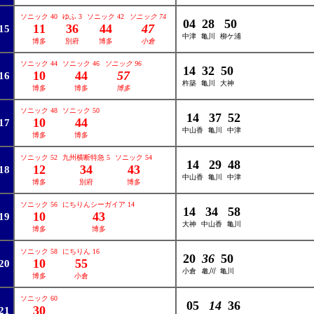
ソニック 40
ゆふ 3
ソニック 42
ソニック 74
04
28
50
11
36
44
47
15
中津
亀川
柳ケ浦
博多
別府
博多
小倉
ソニック 44
ソニック 46
ソニック 96
14
32
50
10
44
57
16
杵築
亀川
大神
博多
博多
博多
ソニック 48
ソニック 50
14
37
52
10
44
17
中山香
亀川
中津
博多
博多
ソニック 52
九州横断特急 5
ソニック 54
14
29
48
12
34
43
18
中山香
亀川
中津
博多
別府
博多
ソニック 56
にちりんシーガイア 14
14
34
58
10
43
19
大神
中山香
亀川
博多
博多
ソニック 58
にちりん 16
20
36
50
10
55
20
小倉
亀川
亀川
博多
小倉
ソニック 60
05
14
36
30
21