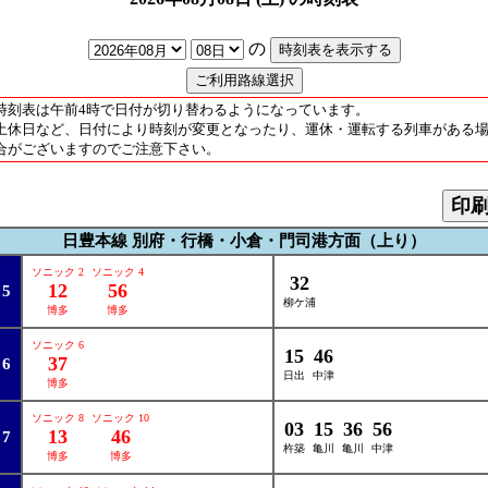
の
時刻表は午前4時で日付が切り替わるようになっています。
土休日など、日付により時刻が変更となったり、運休・運転する列車がある
合がございますのでご注意下さい。
印
日豊本線 別府・行橋・小倉・門司港方面（上り）
ソニック 2
ソニック 4
32
12
56
5
柳ケ浦
博多
博多
ソニック 6
15
46
37
6
日出
中津
博多
ソニック 8
ソニック 10
03
15
36
56
13
46
7
杵築
亀川
亀川
中津
博多
博多