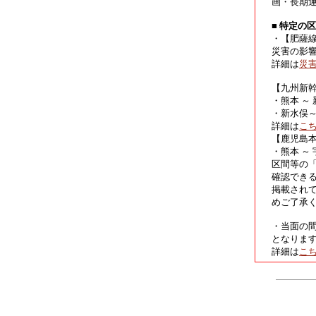
画・長期
■ 特定の
・【肥薩
災害の影
詳細は
災
【九州新
・熊本 ～
・新水俣
詳細は
こ
【鹿児島
・熊本 ～
区間等の
確認でき
掲載され
めご了承
・当面の
となりま
詳細は
こ