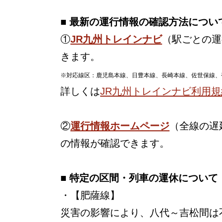
■ 最新の運行情報の確認方法につい
①
JR九州トレインナビ
（駅ごとの運
きます。
※対応線区：鹿児島本線、日豊本線、長崎本線、佐世保線、
詳しくは
JR九州トレインナビ利用規
②
運行情報ホームページ
（全線の遅
の情報が確認できます。
■ 特定の区間・列車の運休について
・【肥薩線】
災害の影響により、八代～吉松間は