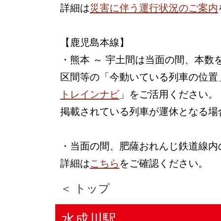
詳細は
災害に伴う運行状況のご案内
【鹿児島本線】
・熊本 ～ 宇土間は当面の間、本
区間等の「今動いている列車の位置
トレインナビ
」をご活用ください。
掲載されている列車が運休となる場
・当面の間、肥薩おれんじ鉄道線内
詳細は
こちら
をご確認ください。
＜ トップ
水成川駅