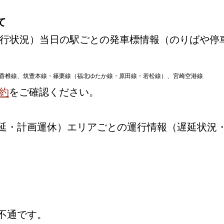
て
行状況）当日の駅ごとの発車標情報（のりばや停
香椎線、筑豊本線・篠栗線（福北ゆたか線・原田線・若松線）、宮崎空港線
約
をご確認ください。
延・計画運休）エリアごとの運行情報（遅延状況
不通です。