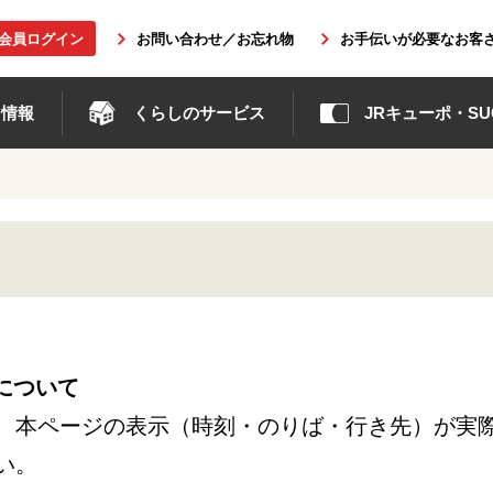
b会員ログイン
お問い合わせ／お忘れ物
お手伝いが必要なお客
ト情報
くらしのサービス
JRキューポ・SUG
について
、本ページの表示（時刻・のりば・行き先）が実
い。