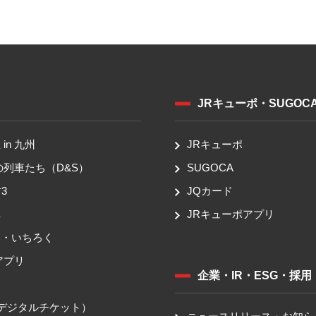
JRキューポ・SUGOC
in 九州
JRキューポ
の列車たち（D&S）
SUGOCA
3
JQカード
車
JRキューポアプリ
ち・いちろく
アプリ
企業・IR・ESG・採用
送
（デジタルチケット）