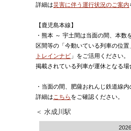
詳細は
災害に伴う運行状況のご案内
【鹿児島本線】
・熊本 ～ 宇土間は当面の間、本
区間等の「今動いている列車の位置
トレインナビ
」をご活用ください。
掲載されている列車が運休となる場
・当面の間、肥薩おれんじ鉄道線内
詳細は
こちら
をご確認ください。
＜ 水成川駅
202