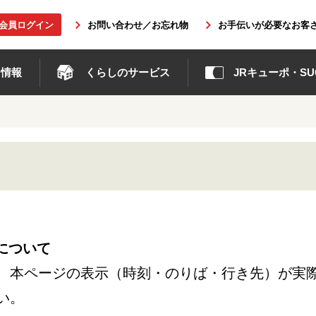
b会員ログイン
お問い合わせ／お忘れ物
お手伝いが必要なお客
ト情報
くらしのサービス
JRキューポ・SUG
について
、本ページの表示（時刻・のりば・行き先）が実
い。