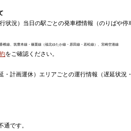
て
行状況）当日の駅ごとの発車標情報（のりばや停
香椎線、筑豊本線・篠栗線（福北ゆたか線・原田線・若松線）、宮崎空港線
約
をご確認ください。
延・計画運休）エリアごとの運行情報（遅延状況
不通です。