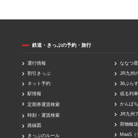
鉄道・きっぷの予約・旅行
運行情報
ななつ星 
割引きっぷ
JR九州
ネット予約
36ぷらす
駅情報
或る列
かんぱ
定期券運賃検索
JR九州
時刻・運賃検索
荷物輸
路線図
MaaS
きっぷのルール