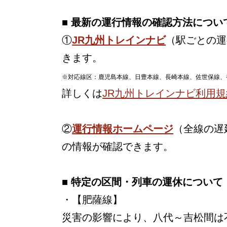
■ 最新の運行情報の確認方法につい
①
JR九州トレインナビ
（駅ごとの運
きます。
※対応線区：鹿児島本線、日豊本線、長崎本線、佐世保線、
詳しくは
JR九州トレインナビ利用規
②
運行情報ホームページ
（全線の遅
の情報が確認できます。
■ 特定の区間・列車の運休について
・【肥薩線】
災害の影響により、八代～吉松間は