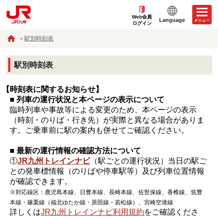
Web会員
Language
ログイン
駅別時刻表
駅別時刻表
【時刻表に関するお知らせ】
■ 列車の運行状況と本ページの表示について
臨時列車や事故等による変更のため、本ページの表示
（時刻・のりば・行き先）が実際と異なる場合がありま
す。ご乗車前に駅の案内も併せてご確認ください。
■ 最新の運行情報の確認方法について
①
JR九州トレインナビ
（駅ごとの運行状況）当日の駅ご
との発車標情報（のりばや停車駅等）及び列車位置情報
が確認できます。
※対応線区：鹿児島本線、日豊本線、長崎本線、佐世保線、香椎線、筑豊
本線・篠栗線（福北ゆたか線・原田線・若松線）、宮崎空港線
詳しくは
JR九州トレインナビ利用規約
をご確認くださ