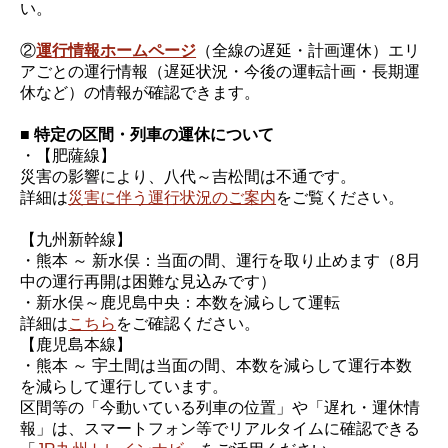
い。
②
運行情報ホームページ
（全線の遅延・計画運休）エリ
アごとの運行情報（遅延状況・今後の運転計画・長期運
休など）の情報が確認できます。
■ 特定の区間・列車の運休について
・【肥薩線】
災害の影響により、八代～吉松間は不通です。
詳細は
災害に伴う運行状況のご案内
をご覧ください。
【九州新幹線】
・熊本 ～ 新水俣：当面の間、運行を取り止めます（8月
中の運行再開は困難な見込みです）
・新水俣～鹿児島中央：本数を減らして運転
詳細は
こちら
をご確認ください。
【鹿児島本線】
・熊本 ～ 宇土間は当面の間、本数を減らして運行本数
を減らして運行しています。
区間等の「今動いている列車の位置」や「遅れ・運休情
報」は、スマートフォン等でリアルタイムに確認できる