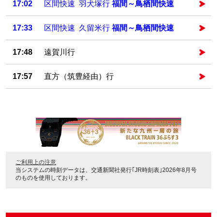
17:02
区間快速 羽犬塚行
福間～鳥栖間快速
17:33
区間快速 久留米行
福間～鳥栖間快速
17:48
遠賀川行
17:57
直方（筑豊経由）行
ご利用上の注意
当システムの時刻データは、
交通新聞社発行｢JR時刻表｣2026年8月号
のものを使用しております。