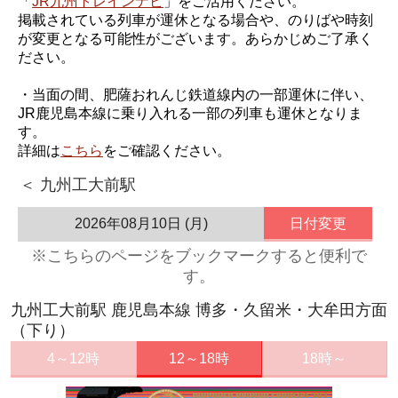
「
JR九州トレインナビ
」をご活用ください。
掲載されている列車が運休となる場合や、のりばや時刻
が変更となる可能性がございます。あらかじめご了承く
ださい。
・当面の間、肥薩おれんじ鉄道線内の一部運休に伴い、
JR鹿児島本線に乗り入れる一部の列車も運休となりま
す。
詳細は
こちら
をご確認ください。
＜ 九州工大前駅
2026年08月10日 (月)
日付変更
※こちらのページをブックマークすると便利で
す。
九州工大前駅 鹿児島本線 博多・久留米・大牟田方面
（下り）
4～12時
12～18時
18時～