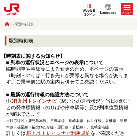
Web会員
Language
ログイン
駅別時刻表
駅別時刻表
【時刻表に関するお知らせ】
■ 列車の運行状況と本ページの表示について
臨時列車や事故等による変更のため、本ページの表示
（時刻・のりば・行き先）が実際と異なる場合がありま
す。ご乗車前に駅の案内も併せてご確認ください。
■ 最新の運行情報の確認方法について
①
JR九州トレインナビ
（駅ごとの運行状況）当日の駅ご
との発車標情報（のりばや停車駅等）及び列車位置情報
が確認できます。
※対応線区：鹿児島本線、日豊本線、長崎本線、佐世保線、香椎線、筑豊
本線・篠栗線（福北ゆたか線・原田線・若松線）、宮崎空港線
詳しくは
JR九州トレインナビ利用規約
をご確認くださ