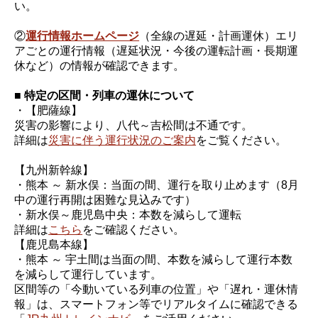
い。
②
運行情報ホームページ
（全線の遅延・計画運休）エリ
アごとの運行情報（遅延状況・今後の運転計画・長期運
休など）の情報が確認できます。
■ 特定の区間・列車の運休について
・【肥薩線】
災害の影響により、八代～吉松間は不通です。
詳細は
災害に伴う運行状況のご案内
をご覧ください。
【九州新幹線】
・熊本 ～ 新水俣：当面の間、運行を取り止めます（8月
中の運行再開は困難な見込みです）
・新水俣～鹿児島中央：本数を減らして運転
詳細は
こちら
をご確認ください。
【鹿児島本線】
・熊本 ～ 宇土間は当面の間、本数を減らして運行本数
を減らして運行しています。
区間等の「今動いている列車の位置」や「遅れ・運休情
報」は、スマートフォン等でリアルタイムに確認できる