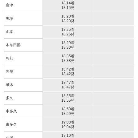
18:14着
唐津
18:15発
18:20着
鬼塚
18:20発
18:25着
山本
18:25発
18:29着
本牟田部
18:30発
18:35着
相知
18:38発
18:42着
岩屋
18:42発
18:47着
厳木
18:47発
18:55着
多久
18:55発
18:59着
中多久
18:59発
19:03着
東多久
19:04発
19:10着
小城