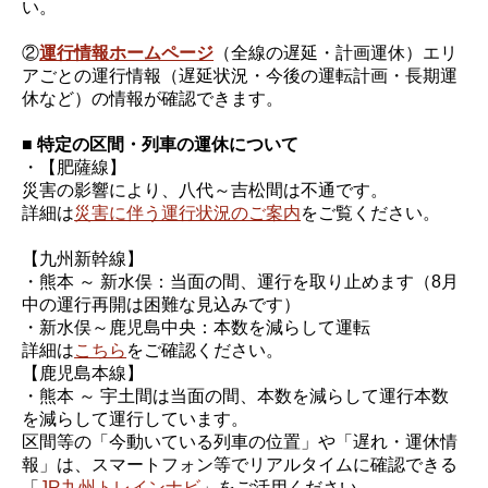
い。
②
運行情報ホームページ
（全線の遅延・計画運休）エリ
アごとの運行情報（遅延状況・今後の運転計画・長期運
休など）の情報が確認できます。
■ 特定の区間・列車の運休について
・【肥薩線】
災害の影響により、八代～吉松間は不通です。
詳細は
災害に伴う運行状況のご案内
をご覧ください。
【九州新幹線】
・熊本 ～ 新水俣：当面の間、運行を取り止めます（8月
中の運行再開は困難な見込みです）
・新水俣～鹿児島中央：本数を減らして運転
詳細は
こちら
をご確認ください。
【鹿児島本線】
・熊本 ～ 宇土間は当面の間、本数を減らして運行本数
を減らして運行しています。
区間等の「今動いている列車の位置」や「遅れ・運休情
報」は、スマートフォン等でリアルタイムに確認できる
「
JR九州トレインナビ
」をご活用ください。