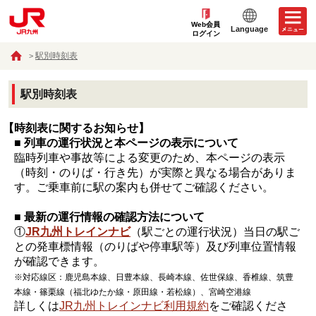
Web会員
Language
ログイン
駅別時刻表
駅別時刻表
【時刻表に関するお知らせ】
■ 列車の運行状況と本ページの表示について
臨時列車や事故等による変更のため、本ページの表示
（時刻・のりば・行き先）が実際と異なる場合がありま
す。ご乗車前に駅の案内も併せてご確認ください。
■ 最新の運行情報の確認方法について
①
JR九州トレインナビ
（駅ごとの運行状況）当日の駅ご
との発車標情報（のりばや停車駅等）及び列車位置情報
が確認できます。
※対応線区：鹿児島本線、日豊本線、長崎本線、佐世保線、香椎線、筑豊
本線・篠栗線（福北ゆたか線・原田線・若松線）、宮崎空港線
詳しくは
JR九州トレインナビ利用規約
をご確認くださ