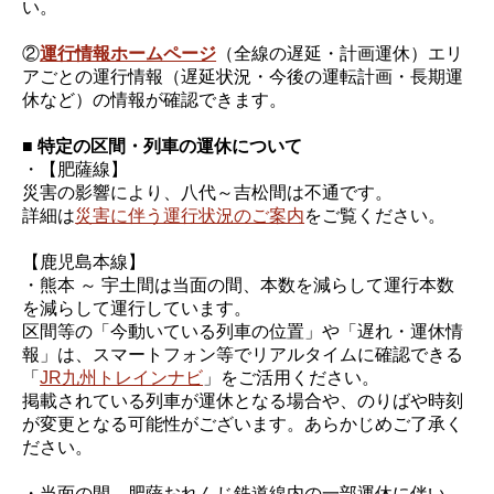
い。
②
運行情報ホームページ
（全線の遅延・計画運休）エリ
アごとの運行情報（遅延状況・今後の運転計画・長期運
休など）の情報が確認できます。
■ 特定の区間・列車の運休について
・【肥薩線】
災害の影響により、八代～吉松間は不通です。
詳細は
災害に伴う運行状況のご案内
をご覧ください。
【鹿児島本線】
・熊本 ～ 宇土間は当面の間、本数を減らして運行本数
を減らして運行しています。
区間等の「今動いている列車の位置」や「遅れ・運休情
報」は、スマートフォン等でリアルタイムに確認できる
「
JR九州トレインナビ
」をご活用ください。
掲載されている列車が運休となる場合や、のりばや時刻
が変更となる可能性がございます。あらかじめご了承く
ださい。
・当面の間、肥薩おれんじ鉄道線内の一部運休に伴い、