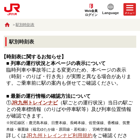
Web会員
Language
ログイン
駅別時刻表
駅別時刻表
【時刻表に関するお知らせ】
■ 列車の運行状況と本ページの表示について
臨時列車や事故等による変更のため、本ページの表示
（時刻・のりば・行き先）が実際と異なる場合がありま
す。ご乗車前に駅の案内も併せてご確認ください。
■ 最新の運行情報の確認方法について
①
JR九州トレインナビ
（駅ごとの運行状況）当日の駅ご
との発車標情報（のりばや停車駅等）及び列車位置情報
が確認できます。
※対応線区：鹿児島本線、日豊本線、長崎本線、佐世保線、香椎線、筑豊
本線・篠栗線（福北ゆたか線・原田線・若松線）、宮崎空港線
詳しくは
JR九州トレインナビ利用規約
をご確認くださ