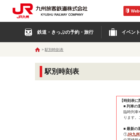
We
鉄道・きっぷの予約・旅行
イベン
駅別時刻表
駅別時刻表
【時刻表に
■ 列車
臨時列車
ります。
■ 最新
①
JR九