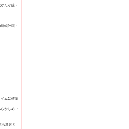
北ゆたか線・
の運転計画・
タイムに確認
あらかじめご
車も運休と