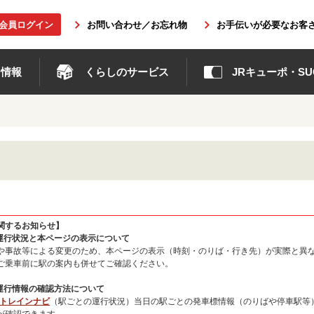
b会員ログイン
お問い合わせ／お忘れ物
お手伝いが必要なお客
ト情報
くらしのサービス
JRキューポ・SUG
関するお知らせ】
の運行状況と本ページの表示について
や事故等による変更のため、本ページの表示（時刻・のりば・行き先）が実際と異
ご乗車前に駅の案内も併せてご確認ください。
の運行情報の確認方法について
州トレインナビ
（駅ごとの運行状況）当日の駅ごとの発車標情報（のりばや停車駅等