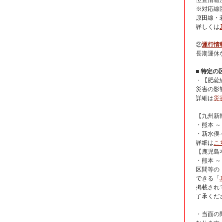
位置情報
※対応線
原田線・
詳しくは
②
運行情
長期運休
■ 特定
・【肥薩
災害の影
詳細は
災
【九州新
・熊本 
・新水俣
詳細は
こ
【鹿児島
・熊本 
区間等の
できる「
掲載され
了承くだ
・当面の