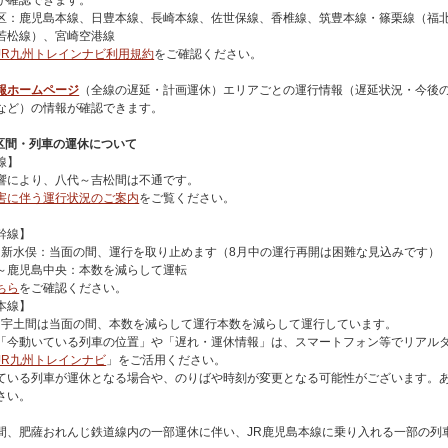
が確認できます。
区：鹿児島本線、日豊本線、長崎本線、佐世保線、香椎線、筑豊本線・篠栗線（福
若松線）、宮崎空港線
JR九州トレインナビ利用規約
をご確認ください。
報ホームページ
（全線の遅延・計画運休）エリアごとの運行情報（遅延状況・今後
など）の情報が確認できます。
の区間・列車の運休について
線】
響により、八代～吉松間は不通です。
害に伴う運行状況のご案内
をご覧ください。
幹線】
～ 新水俣：当面の間、運行を取り止めます（8月中の運行再開は困難な見込みです）
～鹿児島中央：本数を減らして運転
ちら
をご確認ください。
本線】
～ 宇土間は当面の間、本数を減らして運行本数を減らして運行しています。
「今動いている列車の位置」や「遅れ・運休情報」は、スマートフォン等でリアル
JR九州トレインナビ
」をご活用ください。
ている列車が運休となる場合や、のりばや時刻が変更となる可能性がございます。
さい。
間、肥薩おれんじ鉄道線内の一部運休に伴い、JR鹿児島本線に乗り入れる一部の列