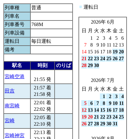
■
運転日
列車種
普通
列車名
2026年 6月
列車番号
768M
日
月
火
水
木
金
土
列車設備
1
2
3
4
5
6
運転日
毎日運転
7
8
9
10
11
12
13
備考
14
15
16
17
18
19
20
21
22
23
24
25
26
27
駅名
時刻
のりば
28
29
30
宮崎空港
21:55 発
2026年 7月
21:57 着
日
月
火
水
木
金
土
田吉
21:58 発
1
2
3
4
22:01 着
5
6
7
8
9
10
11
南宮崎
22:02 発
12
13
14
15
16
17
18
19
20
21
22
23
24
25
22:05 着
宮崎
26
27
28
29
30
31
22:10 発
22:13 着
宮崎神宮
2026年 8月
22:13 発