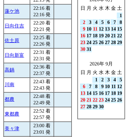
22:16 着
日
月
火
水
木
金
土
蓮ケ池
22:16 発
1
2
3
4
5
6
7
8
22:20 着
日向住吉
9
10
11
12
13
14
15
22:21 発
16
17
18
19
20
21
22
22:25 着
佐土原
23
24
25
26
27
28
29
22:26 発
30
31
22:31 着
日向新富
22:31 発
2026年 9月
22:36 着
高鍋
日
月
火
水
木
金
土
22:37 発
1
2
3
4
5
22:43 着
川南
6
7
8
9
10
11
12
22:43 発
13
14
15
16
17
18
19
22:48 着
都農
20
21
22
23
24
25
26
22:49 発
27
28
29
30
22:52 着
東都農
22:57 発
23:00 着
美々津
23:01 発