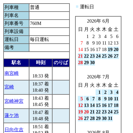
■
運転日
列車種
普通
列車名
2026年 6月
列車番号
760M
日
月
火
水
木
金
土
列車設備
1
2
3
4
5
6
運転日
毎日運転
7
8
9
10
11
12
13
備考
14
15
16
17
18
19
20
21
22
23
24
25
26
27
駅名
時刻
のりば
28
29
30
南宮崎
18:33 発
2026年 7月
18:37 着
日
月
火
水
木
金
土
宮崎
18:40 発
1
2
3
4
18:43 着
5
6
7
8
9
10
11
宮崎神宮
18:45 発
12
13
14
15
16
17
18
19
20
21
22
23
24
25
18:47 着
蓮ケ池
26
27
28
29
30
31
18:48 発
18:51 着
日向住吉
2026年 8月
18:52 発