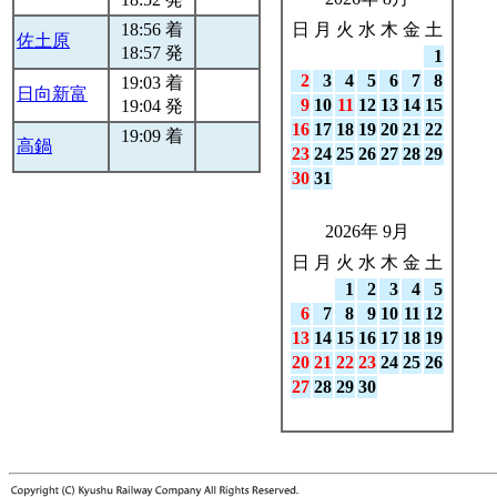
18:56 着
日
月
火
水
木
金
土
佐土原
18:57 発
1
2
3
4
5
6
7
8
19:03 着
日向新富
9
10
11
12
13
14
15
19:04 発
16
17
18
19
20
21
22
19:09 着
高鍋
23
24
25
26
27
28
29
30
31
2026年 9月
日
月
火
水
木
金
土
1
2
3
4
5
6
7
8
9
10
11
12
13
14
15
16
17
18
19
20
21
22
23
24
25
26
27
28
29
30