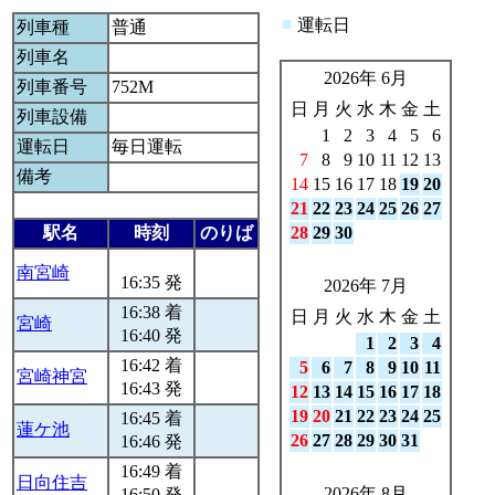
■
運転日
列車種
普通
列車名
2026年 6月
列車番号
752M
日
月
火
水
木
金
土
列車設備
1
2
3
4
5
6
運転日
毎日運転
7
8
9
10
11
12
13
備考
14
15
16
17
18
19
20
21
22
23
24
25
26
27
駅名
時刻
のりば
28
29
30
南宮崎
16:35 発
2026年 7月
16:38 着
日
月
火
水
木
金
土
宮崎
16:40 発
1
2
3
4
16:42 着
5
6
7
8
9
10
11
宮崎神宮
16:43 発
12
13
14
15
16
17
18
19
20
21
22
23
24
25
16:45 着
蓮ケ池
26
27
28
29
30
31
16:46 発
16:49 着
日向住吉
2026年 8月
16:50 発