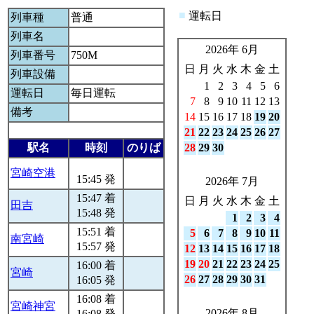
■
運転日
列車種
普通
列車名
2026年 6月
列車番号
750M
日
月
火
水
木
金
土
列車設備
1
2
3
4
5
6
運転日
毎日運転
7
8
9
10
11
12
13
備考
14
15
16
17
18
19
20
21
22
23
24
25
26
27
駅名
時刻
のりば
28
29
30
宮崎空港
15:45 発
2026年 7月
15:47 着
日
月
火
水
木
金
土
田吉
15:48 発
1
2
3
4
15:51 着
5
6
7
8
9
10
11
南宮崎
15:57 発
12
13
14
15
16
17
18
19
20
21
22
23
24
25
16:00 着
宮崎
26
27
28
29
30
31
16:05 発
16:08 着
宮崎神宮
2026年 8月
16:08 発