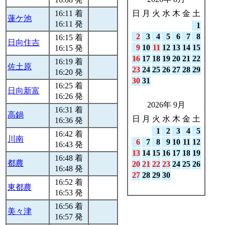
16:11 着
日
月
火
水
木
金
土
蓮ケ池
16:11 発
1
2
3
4
5
6
7
8
16:15 着
日向住吉
9
10
11
12
13
14
15
16:15 発
16
17
18
19
20
21
22
16:19 着
佐土原
23
24
25
26
27
28
29
16:20 発
30
31
16:25 着
日向新富
16:26 発
2026年 9月
16:31 着
高鍋
日
月
火
水
木
金
土
16:36 発
1
2
3
4
5
16:42 着
川南
6
7
8
9
10
11
12
16:43 発
13
14
15
16
17
18
19
16:48 着
都農
20
21
22
23
24
25
26
16:48 発
27
28
29
30
16:52 着
東都農
16:53 発
16:56 着
美々津
16:57 発