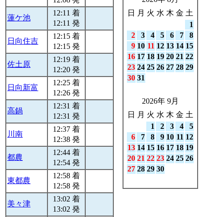
12:11 着
日
月
火
水
木
金
土
蓮ケ池
12:11 発
1
2
3
4
5
6
7
8
12:15 着
日向住吉
9
10
11
12
13
14
15
12:15 発
16
17
18
19
20
21
22
12:19 着
佐土原
23
24
25
26
27
28
29
12:20 発
30
31
12:25 着
日向新富
12:26 発
2026年 9月
12:31 着
高鍋
日
月
火
水
木
金
土
12:31 発
1
2
3
4
5
12:37 着
川南
6
7
8
9
10
11
12
12:38 発
13
14
15
16
17
18
19
12:44 着
都農
20
21
22
23
24
25
26
12:54 発
27
28
29
30
12:58 着
東都農
12:58 発
13:02 着
美々津
13:02 発