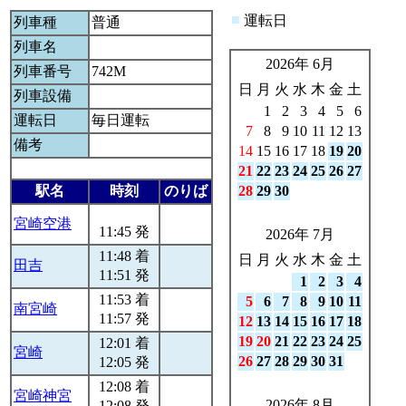
■
運転日
列車種
普通
列車名
2026年 6月
列車番号
742M
日
月
火
水
木
金
土
列車設備
1
2
3
4
5
6
運転日
毎日運転
7
8
9
10
11
12
13
備考
14
15
16
17
18
19
20
21
22
23
24
25
26
27
駅名
時刻
のりば
28
29
30
宮崎空港
11:45 発
2026年 7月
11:48 着
日
月
火
水
木
金
土
田吉
11:51 発
1
2
3
4
11:53 着
5
6
7
8
9
10
11
南宮崎
11:57 発
12
13
14
15
16
17
18
19
20
21
22
23
24
25
12:01 着
宮崎
26
27
28
29
30
31
12:05 発
12:08 着
宮崎神宮
2026年 8月
12:08 発