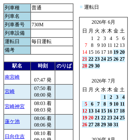
■
運転日
列車種
普通
列車名
2026年 6月
列車番号
730M
日
月
火
水
木
金
土
列車設備
1
2
3
4
5
6
運転日
毎日運転
7
8
9
10
11
12
13
備考
14
15
16
17
18
19
20
21
22
23
24
25
26
27
駅名
時刻
のりば
28
29
30
南宮崎
07:47 発
2026年 7月
07:50 着
日
月
火
水
木
金
土
宮崎
08:00 発
1
2
3
4
08:03 着
5
6
7
8
9
10
11
宮崎神宮
08:03 発
12
13
14
15
16
17
18
19
20
21
22
23
24
25
08:06 着
蓮ケ池
26
27
28
29
30
31
08:06 発
08:10 着
日向住吉
2026年 8月
08:10 発