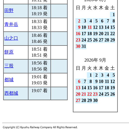
18:18 着
日
月
火
水
木
金
土
田野
18:19 発
1
2
3
4
5
6
7
8
18:33 着
青井岳
9
10
11
12
13
14
15
18:33 発
16
17
18
19
20
21
22
18:46 着
山之口
23
24
25
26
27
28
29
18:46 発
30
31
18:51 着
餅原
18:51 発
2026年 9月
18:56 着
三股
日
月
火
水
木
金
土
18:56 発
1
2
3
4
5
19:01 着
都城
6
7
8
9
10
11
12
19:03 発
13
14
15
16
17
18
19
19:07 着
西都城
20
21
22
23
24
25
26
27
28
29
30