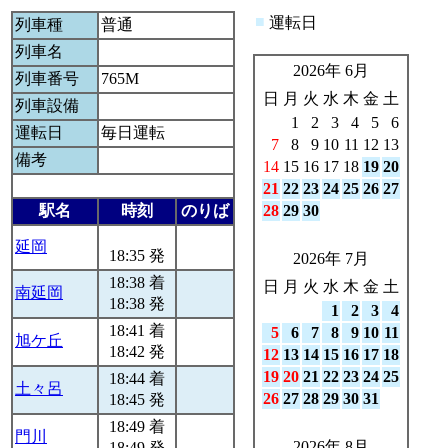
■
運転日
列車種
普通
列車名
2026年 6月
列車番号
765M
日
月
火
水
木
金
土
列車設備
1
2
3
4
5
6
運転日
毎日運転
7
8
9
10
11
12
13
備考
14
15
16
17
18
19
20
21
22
23
24
25
26
27
駅名
時刻
のりば
28
29
30
延岡
18:35 発
2026年 7月
18:38 着
日
月
火
水
木
金
土
南延岡
18:38 発
1
2
3
4
18:41 着
5
6
7
8
9
10
11
旭ケ丘
18:42 発
12
13
14
15
16
17
18
19
20
21
22
23
24
25
18:44 着
土々呂
26
27
28
29
30
31
18:45 発
18:49 着
門川
2026年 8月
18:49 発