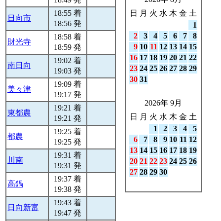
18:55 着
日
月
火
水
木
金
土
日向市
18:56 発
1
2
3
4
5
6
7
8
18:58 着
財光寺
9
10
11
12
13
14
15
18:59 発
16
17
18
19
20
21
22
19:02 着
南日向
23
24
25
26
27
28
29
19:03 発
30
31
19:09 着
美々津
19:17 発
2026年 9月
19:21 着
東都農
日
月
火
水
木
金
土
19:21 発
1
2
3
4
5
19:25 着
都農
6
7
8
9
10
11
12
19:25 発
13
14
15
16
17
18
19
19:31 着
川南
20
21
22
23
24
25
26
19:31 発
27
28
29
30
19:37 着
高鍋
19:38 発
19:43 着
日向新富
19:47 発