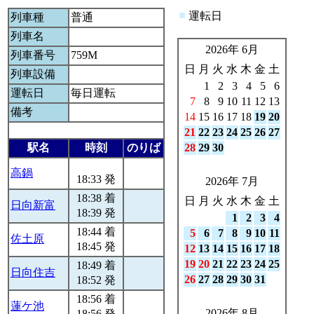
■
運転日
列車種
普通
列車名
2026年 6月
列車番号
759M
日
月
火
水
木
金
土
列車設備
1
2
3
4
5
6
運転日
毎日運転
7
8
9
10
11
12
13
備考
14
15
16
17
18
19
20
21
22
23
24
25
26
27
駅名
時刻
のりば
28
29
30
高鍋
18:33 発
2026年 7月
18:38 着
日
月
火
水
木
金
土
日向新富
18:39 発
1
2
3
4
18:44 着
5
6
7
8
9
10
11
佐土原
18:45 発
12
13
14
15
16
17
18
19
20
21
22
23
24
25
18:49 着
日向住吉
26
27
28
29
30
31
18:52 発
18:56 着
蓮ケ池
2026年 8月
18:56 発