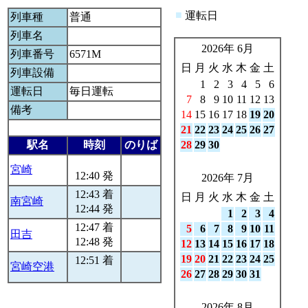
■
運転日
列車種
普通
列車名
2026年 6月
列車番号
6571M
日
月
火
水
木
金
土
列車設備
1
2
3
4
5
6
運転日
毎日運転
7
8
9
10
11
12
13
備考
14
15
16
17
18
19
20
21
22
23
24
25
26
27
駅名
時刻
のりば
28
29
30
宮崎
12:40 発
2026年 7月
12:43 着
日
月
火
水
木
金
土
南宮崎
12:44 発
1
2
3
4
12:47 着
5
6
7
8
9
10
11
田吉
12:48 発
12
13
14
15
16
17
18
19
20
21
22
23
24
25
12:51 着
宮崎空港
26
27
28
29
30
31
2026年 8月