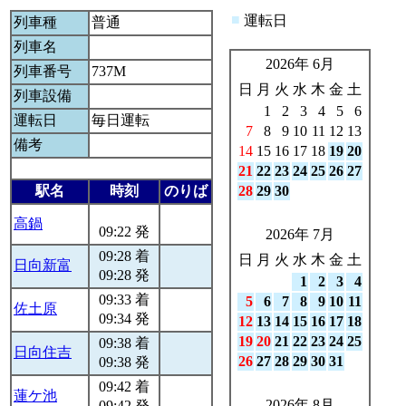
■
運転日
列車種
普通
列車名
2026年 6月
列車番号
737M
日
月
火
水
木
金
土
列車設備
1
2
3
4
5
6
運転日
毎日運転
7
8
9
10
11
12
13
備考
14
15
16
17
18
19
20
21
22
23
24
25
26
27
駅名
時刻
のりば
28
29
30
高鍋
09:22 発
2026年 7月
09:28 着
日
月
火
水
木
金
土
日向新富
09:28 発
1
2
3
4
09:33 着
5
6
7
8
9
10
11
佐土原
09:34 発
12
13
14
15
16
17
18
19
20
21
22
23
24
25
09:38 着
日向住吉
26
27
28
29
30
31
09:38 発
09:42 着
蓮ケ池
2026年 8月
09:42 発