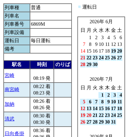
■
運転日
列車種
普通
列車名
2026年 6月
列車番号
6869M
日
月
火
水
木
金
土
列車設備
1
2
3
4
5
6
運転日
毎日運転
7
8
9
10
11
12
13
備考
14
15
16
17
18
19
20
21
22
23
24
25
26
27
駅名
時刻
のりば
28
29
30
宮崎
08:19 発
2026年 7月
08:22 着
日
月
火
水
木
金
土
南宮崎
08:23 発
1
2
3
4
08:26 着
5
6
7
8
9
10
11
加納
08:26 発
12
13
14
15
16
17
18
19
20
21
22
23
24
25
08:30 着
清武
26
27
28
29
30
31
08:30 発
08:36 着
日向沓掛
2026年 8月
08:36 発