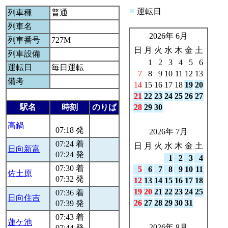
■
運転日
列車種
普通
列車名
2026年 6月
列車番号
727M
日
月
火
水
木
金
土
列車設備
1
2
3
4
5
6
運転日
毎日運転
7
8
9
10
11
12
13
備考
14
15
16
17
18
19
20
21
22
23
24
25
26
27
駅名
時刻
のりば
28
29
30
高鍋
07:18 発
2026年 7月
07:24 着
日
月
火
水
木
金
土
日向新富
07:24 発
1
2
3
4
07:30 着
5
6
7
8
9
10
11
佐土原
07:32 発
12
13
14
15
16
17
18
19
20
21
22
23
24
25
07:36 着
日向住吉
26
27
28
29
30
31
07:39 発
07:43 着
蓮ケ池
2026年 8月
07:44 発