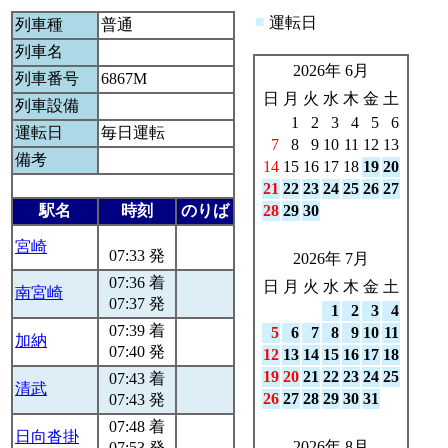
■
運転日
列車種
普通
列車名
2026年 6月
列車番号
6867M
日
月
火
水
木
金
土
列車設備
1
2
3
4
5
6
運転日
毎日運転
7
8
9
10
11
12
13
備考
14
15
16
17
18
19
20
21
22
23
24
25
26
27
駅名
時刻
のりば
28
29
30
宮崎
07:33 発
2026年 7月
07:36 着
日
月
火
水
木
金
土
南宮崎
07:37 発
1
2
3
4
07:39 着
5
6
7
8
9
10
11
加納
07:40 発
12
13
14
15
16
17
18
19
20
21
22
23
24
25
07:43 着
清武
26
27
28
29
30
31
07:43 発
07:48 着
日向沓掛
2026年 8月
07:53 発