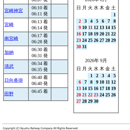
06:10 着
日
月
火
水
木
金
土
宮崎神宮
06:11 発
1
2
3
4
5
6
7
8
06:13 着
宮崎
9
10
11
12
13
14
15
06:14 発
16
17
18
19
20
21
22
06:17 着
南宮崎
23
24
25
26
27
28
29
06:28 発
30
31
06:30 着
加納
06:31 発
2026年 9月
06:34 着
清武
日
月
火
水
木
金
土
06:35 発
1
2
3
4
5
06:40 着
日向沓掛
6
7
8
9
10
11
12
06:40 発
13
14
15
16
17
18
19
06:45 着
田野
20
21
22
23
24
25
26
27
28
29
30