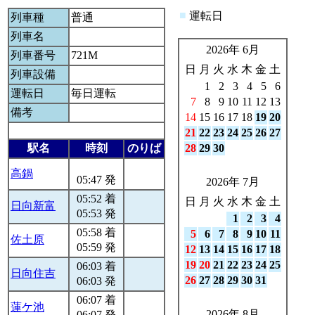
■
運転日
列車種
普通
列車名
2026年 6月
列車番号
721M
日
月
火
水
木
金
土
列車設備
1
2
3
4
5
6
運転日
毎日運転
7
8
9
10
11
12
13
備考
14
15
16
17
18
19
20
21
22
23
24
25
26
27
駅名
時刻
のりば
28
29
30
高鍋
05:47 発
2026年 7月
05:52 着
日
月
火
水
木
金
土
日向新富
05:53 発
1
2
3
4
05:58 着
5
6
7
8
9
10
11
佐土原
05:59 発
12
13
14
15
16
17
18
19
20
21
22
23
24
25
06:03 着
日向住吉
26
27
28
29
30
31
06:03 発
06:07 着
蓮ケ池
2026年 8月
06:07 発