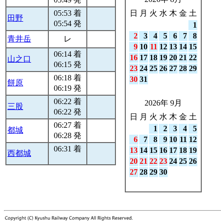
05:53 着
日
月
火
水
木
金
土
田野
05:54 発
1
2
3
4
5
6
7
8
青井岳
レ
9
10
11
12
13
14
15
06:14 着
16
17
18
19
20
21
22
山之口
06:15 発
23
24
25
26
27
28
29
06:18 着
30
31
餅原
06:19 発
06:22 着
2026年 9月
三股
06:22 発
日
月
火
水
木
金
土
06:27 着
1
2
3
4
5
都城
06:28 発
6
7
8
9
10
11
12
06:31 着
13
14
15
16
17
18
19
西都城
20
21
22
23
24
25
26
27
28
29
30