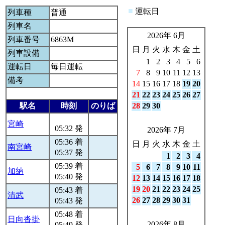
■
運転日
列車種
普通
列車名
2026年 6月
列車番号
6863M
日
月
火
水
木
金
土
列車設備
1
2
3
4
5
6
運転日
毎日運転
7
8
9
10
11
12
13
備考
14
15
16
17
18
19
20
21
22
23
24
25
26
27
駅名
時刻
のりば
28
29
30
宮崎
05:32 発
2026年 7月
05:36 着
日
月
火
水
木
金
土
南宮崎
05:37 発
1
2
3
4
05:39 着
5
6
7
8
9
10
11
加納
05:40 発
12
13
14
15
16
17
18
19
20
21
22
23
24
25
05:43 着
清武
26
27
28
29
30
31
05:43 発
05:48 着
日向沓掛
2026年 8月
05:49 発