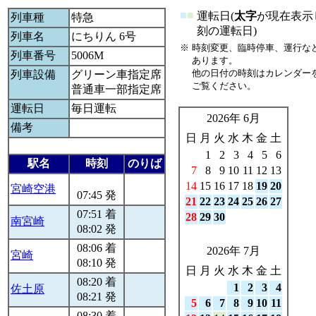
■
■
運転日(
太字
が現在表示
列車種
特急
刻の運転日)
列車名
にちりん 6号
※
時刻変更、臨時停車、運行な
列車番号
5006M
あります。
他の日付の時刻はカレンダー
列車設備
グリーン車指定席
ご覧ください。
普通車一部指定席
運転日
毎日運転
2026年 6月
備考
日
月
火
水
木
金
土
1
2
3
4
5
6
駅名
時刻
のりば
7
8
9
10
11
12
13
14
15
16
17
18
19
20
宮崎空港
07:45 発
21
22
23
24
25
26
27
07:51 着
28
29
30
南宮崎
08:02 発
08:06 着
2026年 7月
宮崎
08:10 発
日
月
火
水
木
金
土
08:20 着
1
2
3
4
佐土原
08:21 発
5
6
7
8
9
10
11
08:30 着