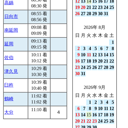
12
13
14
15
16
17
18
高鍋
08:30 発
19
20
21
22
23
24
25
08:55 着
26
27
28
29
30
31
日向市
08:56 発
09:08 着
2026年 8月
南延岡
09:09 発
日
月
火
水
木
金
土
09:13 着
1
延岡
09:15 発
2
3
4
5
6
7
8
10:11 着
9
10
11
12
13
14
15
佐伯
10:12 発
16
17
18
19
20
21
22
23
24
25
26
27
28
29
10:29 着
津久見
30
31
10:30 発
10:39 着
臼杵
2026年 9月
10:40 発
日
月
火
水
木
金
土
11:02 着
鶴崎
11:02 発
1
2
3
4
5
6
7
8
9
10
11
12
11:10 着
大分
４
13
14
15
16
17
18
19
20
21
22
23
24
25
26
27
28
29
30