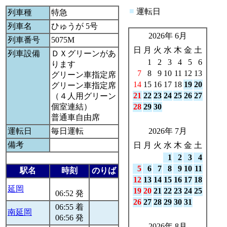
■
運転日
列車種
特急
列車名
ひゅうが 5号
2026年 6月
列車番号
5075M
日
月
火
水
木
金
土
列車設備
ＤＸグリーンがあ
1
2
3
4
5
6
ります
7
8
9
10
11
12
13
グリーン車指定席
14
15
16
17
18
19
20
グリーン車指定席
21
22
23
24
25
26
27
（４人用グリーン
個室連結）
28
29
30
普通車自由席
運転日
毎日運転
2026年 7月
備考
日
月
火
水
木
金
土
1
2
3
4
5
6
7
8
9
10
11
駅名
時刻
のりば
12
13
14
15
16
17
18
延岡
19
20
21
22
23
24
25
06:52 発
26
27
28
29
30
31
06:55 着
南延岡
06:56 発
2026年 8月