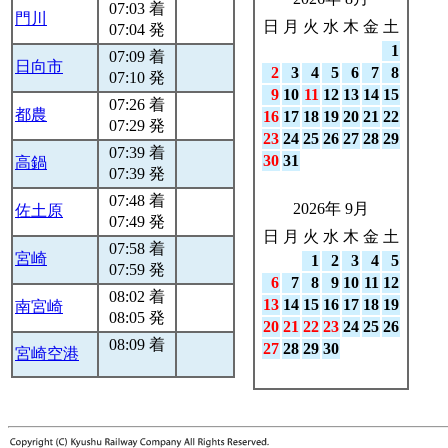
07:03 着
門川
日
月
火
水
木
金
土
07:04 発
1
07:09 着
日向市
2
3
4
5
6
7
8
07:10 発
9
10
11
12
13
14
15
07:26 着
都農
16
17
18
19
20
21
22
07:29 発
23
24
25
26
27
28
29
07:39 着
30
31
高鍋
07:39 発
07:48 着
2026年 9月
佐土原
07:49 発
日
月
火
水
木
金
土
07:58 着
宮崎
1
2
3
4
5
07:59 発
6
7
8
9
10
11
12
08:02 着
13
14
15
16
17
18
19
南宮崎
08:05 発
20
21
22
23
24
25
26
08:09 着
27
28
29
30
宮崎空港