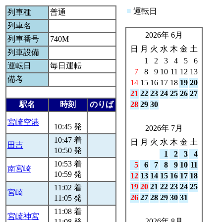
■
運転日
列車種
普通
列車名
2026年 6月
列車番号
740M
日
月
火
水
木
金
土
列車設備
1
2
3
4
5
6
運転日
毎日運転
7
8
9
10
11
12
13
備考
14
15
16
17
18
19
20
21
22
23
24
25
26
27
駅名
時刻
のりば
28
29
30
宮崎空港
10:45 発
2026年 7月
10:47 着
日
月
火
水
木
金
土
田吉
10:50 発
1
2
3
4
10:53 着
5
6
7
8
9
10
11
南宮崎
10:59 発
12
13
14
15
16
17
18
19
20
21
22
23
24
25
11:02 着
宮崎
26
27
28
29
30
31
11:05 発
11:08 着
宮崎神宮
2026年 8月
11:08 発