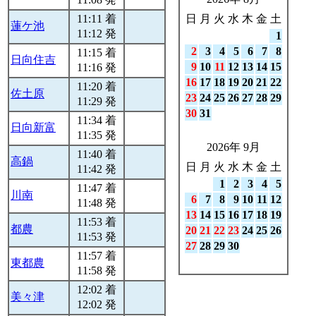
11:11 着
日
月
火
水
木
金
土
蓮ケ池
11:12 発
1
2
3
4
5
6
7
8
11:15 着
日向住吉
9
10
11
12
13
14
15
11:16 発
16
17
18
19
20
21
22
11:20 着
佐土原
23
24
25
26
27
28
29
11:29 発
30
31
11:34 着
日向新富
11:35 発
2026年 9月
11:40 着
高鍋
日
月
火
水
木
金
土
11:42 発
1
2
3
4
5
11:47 着
川南
6
7
8
9
10
11
12
11:48 発
13
14
15
16
17
18
19
11:53 着
都農
20
21
22
23
24
25
26
11:53 発
27
28
29
30
11:57 着
東都農
11:58 発
12:02 着
美々津
12:02 発