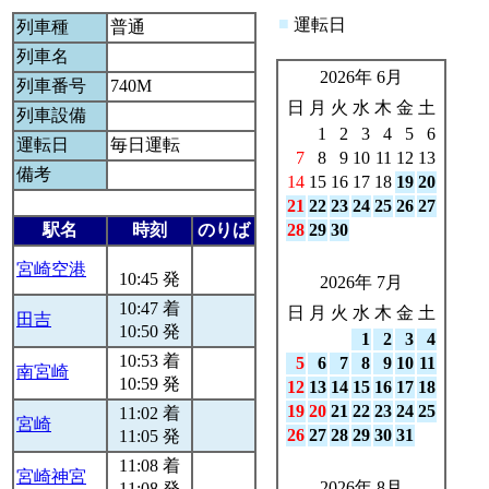
■
運転日
列車種
普通
列車名
2026年 6月
列車番号
740M
日
月
火
水
木
金
土
列車設備
1
2
3
4
5
6
運転日
毎日運転
7
8
9
10
11
12
13
備考
14
15
16
17
18
19
20
21
22
23
24
25
26
27
駅名
時刻
のりば
28
29
30
宮崎空港
10:45 発
2026年 7月
10:47 着
日
月
火
水
木
金
土
田吉
10:50 発
1
2
3
4
10:53 着
5
6
7
8
9
10
11
南宮崎
10:59 発
12
13
14
15
16
17
18
19
20
21
22
23
24
25
11:02 着
宮崎
26
27
28
29
30
31
11:05 発
11:08 着
宮崎神宮
2026年 8月
11:08 発