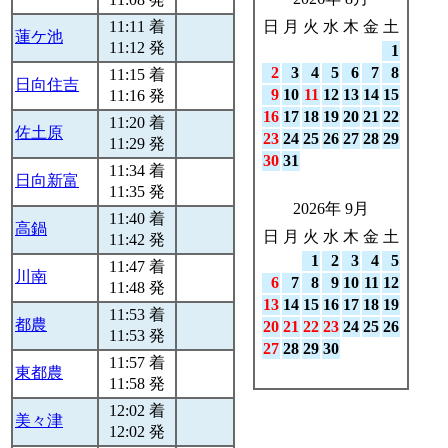
11:11 着
日
月
火
水
木
金
土
蓮ケ池
11:12 発
1
2
3
4
5
6
7
8
11:15 着
日向住吉
9
10
11
12
13
14
15
11:16 発
16
17
18
19
20
21
22
11:20 着
佐土原
23
24
25
26
27
28
29
11:29 発
30
31
11:34 着
日向新富
11:35 発
2026年 9月
11:40 着
高鍋
日
月
火
水
木
金
土
11:42 発
1
2
3
4
5
11:47 着
川南
6
7
8
9
10
11
12
11:48 発
13
14
15
16
17
18
19
11:53 着
都農
20
21
22
23
24
25
26
11:53 発
27
28
29
30
11:57 着
東都農
11:58 発
12:02 着
美々津
12:02 発