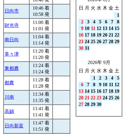
10:46 着
日
月
火
水
木
金
土
日向市
10:58 発
1
2
3
4
5
6
7
8
11:00 着
財光寺
9
10
11
12
13
14
15
11:01 発
16
17
18
19
20
21
22
11:04 着
南日向
23
24
25
26
27
28
29
11:14 発
30
31
11:20 着
美々津
11:20 発
2026年 9月
11:24 着
東都農
日
月
火
水
木
金
土
11:24 発
1
2
3
4
5
11:28 着
都農
6
7
8
9
10
11
12
11:28 発
13
14
15
16
17
18
19
11:34 着
川南
20
21
22
23
24
25
26
11:35 発
27
28
29
30
11:41 着
高鍋
11:41 発
11:47 着
日向新富
11:51 発