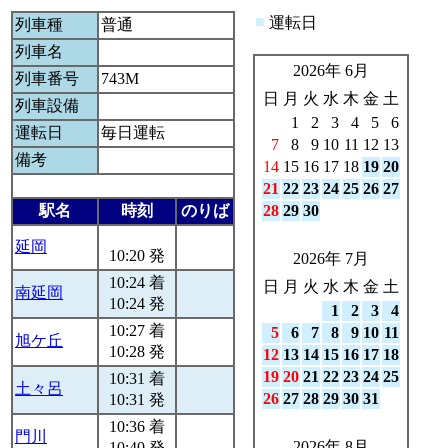
■
運転日
列車種
普通
列車名
2026年 6月
列車番号
743M
日
月
火
水
木
金
土
列車設備
1
2
3
4
5
6
運転日
毎日運転
7
8
9
10
11
12
13
備考
14
15
16
17
18
19
20
21
22
23
24
25
26
27
駅名
時刻
のりば
28
29
30
延岡
10:20 発
2026年 7月
10:24 着
日
月
火
水
木
金
土
南延岡
10:24 発
1
2
3
4
10:27 着
5
6
7
8
9
10
11
旭ケ丘
10:28 発
12
13
14
15
16
17
18
19
20
21
22
23
24
25
10:31 着
土々呂
26
27
28
29
30
31
10:31 発
10:36 着
門川
2026年 8月
10:40 発