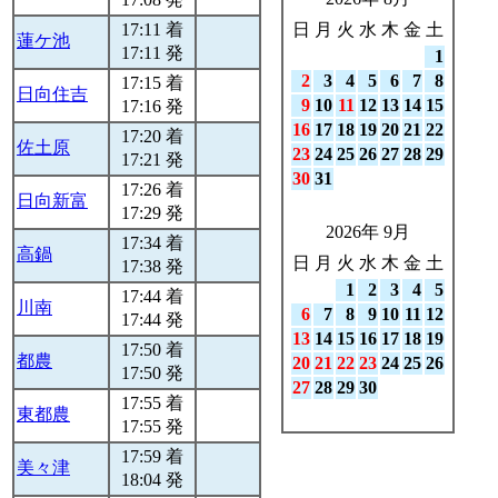
17:11 着
日
月
火
水
木
金
土
蓮ケ池
17:11 発
1
2
3
4
5
6
7
8
17:15 着
日向住吉
9
10
11
12
13
14
15
17:16 発
16
17
18
19
20
21
22
17:20 着
佐土原
23
24
25
26
27
28
29
17:21 発
30
31
17:26 着
日向新富
17:29 発
2026年 9月
17:34 着
高鍋
日
月
火
水
木
金
土
17:38 発
1
2
3
4
5
17:44 着
川南
6
7
8
9
10
11
12
17:44 発
13
14
15
16
17
18
19
17:50 着
都農
20
21
22
23
24
25
26
17:50 発
27
28
29
30
17:55 着
東都農
17:55 発
17:59 着
美々津
18:04 発