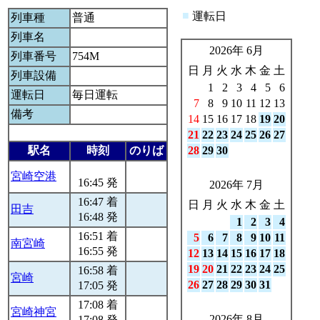
■
運転日
列車種
普通
列車名
2026年 6月
列車番号
754M
日
月
火
水
木
金
土
列車設備
1
2
3
4
5
6
運転日
毎日運転
7
8
9
10
11
12
13
備考
14
15
16
17
18
19
20
21
22
23
24
25
26
27
駅名
時刻
のりば
28
29
30
宮崎空港
16:45 発
2026年 7月
16:47 着
日
月
火
水
木
金
土
田吉
16:48 発
1
2
3
4
16:51 着
5
6
7
8
9
10
11
南宮崎
16:55 発
12
13
14
15
16
17
18
19
20
21
22
23
24
25
16:58 着
宮崎
26
27
28
29
30
31
17:05 発
17:08 着
宮崎神宮
2026年 8月
17:08 発