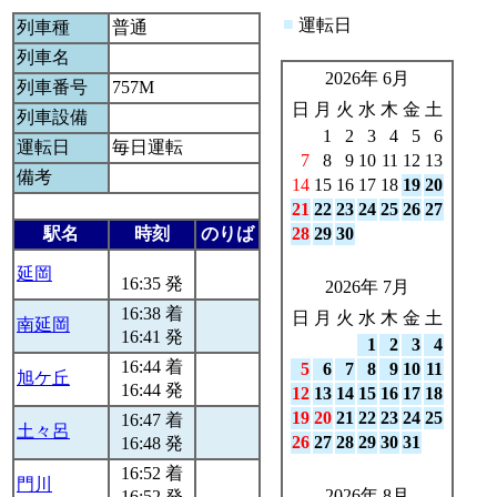
■
運転日
列車種
普通
列車名
2026年 6月
列車番号
757M
日
月
火
水
木
金
土
列車設備
1
2
3
4
5
6
運転日
毎日運転
7
8
9
10
11
12
13
備考
14
15
16
17
18
19
20
21
22
23
24
25
26
27
駅名
時刻
のりば
28
29
30
延岡
16:35 発
2026年 7月
16:38 着
日
月
火
水
木
金
土
南延岡
16:41 発
1
2
3
4
16:44 着
5
6
7
8
9
10
11
旭ケ丘
16:44 発
12
13
14
15
16
17
18
19
20
21
22
23
24
25
16:47 着
土々呂
26
27
28
29
30
31
16:48 発
16:52 着
門川
2026年 8月
16:52 発