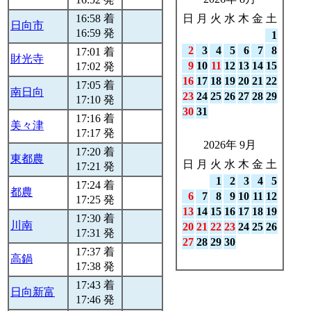
16:58 着
日
月
火
水
木
金
土
日向市
16:59 発
1
2
3
4
5
6
7
8
17:01 着
財光寺
9
10
11
12
13
14
15
17:02 発
16
17
18
19
20
21
22
17:05 着
南日向
23
24
25
26
27
28
29
17:10 発
30
31
17:16 着
美々津
17:17 発
2026年 9月
17:20 着
東都農
日
月
火
水
木
金
土
17:21 発
1
2
3
4
5
17:24 着
都農
6
7
8
9
10
11
12
17:25 発
13
14
15
16
17
18
19
17:30 着
川南
20
21
22
23
24
25
26
17:31 発
27
28
29
30
17:37 着
高鍋
17:38 発
17:43 着
日向新富
17:46 発