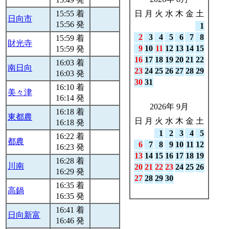
15:55 着
日
月
火
水
木
金
土
日向市
15:56 発
1
2
3
4
5
6
7
8
15:59 着
財光寺
9
10
11
12
13
14
15
15:59 発
16
17
18
19
20
21
22
16:03 着
南日向
23
24
25
26
27
28
29
16:03 発
30
31
16:10 着
美々津
16:14 発
2026年 9月
16:18 着
東都農
日
月
火
水
木
金
土
16:18 発
1
2
3
4
5
16:22 着
都農
6
7
8
9
10
11
12
16:23 発
13
14
15
16
17
18
19
16:28 着
川南
20
21
22
23
24
25
26
16:29 発
27
28
29
30
16:35 着
高鍋
16:35 発
16:41 着
日向新富
16:46 発