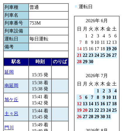
■
運転日
列車種
普通
列車名
2026年 6月
列車番号
753M
日
月
火
水
木
金
土
列車設備
1
2
3
4
5
6
運転日
毎日運転
7
8
9
10
11
12
13
備考
14
15
16
17
18
19
20
21
22
23
24
25
26
27
駅名
時刻
のりば
28
29
30
延岡
15:35 発
2026年 7月
15:38 着
日
月
火
水
木
金
土
南延岡
15:38 発
1
2
3
4
15:41 着
5
6
7
8
9
10
11
旭ケ丘
15:42 発
12
13
14
15
16
17
18
19
20
21
22
23
24
25
15:44 着
土々呂
26
27
28
29
30
31
15:45 発
15:49 着
門川
2026年 8月
15:49 発