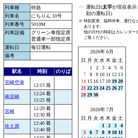
■
■
運転日(
太字
が現在表示
列車種
特急
刻の運転日)
列車名
にちりん 10号
※
時刻変更、臨時停車、運行な
列車番号
5010M
あります。
他の日付の時刻はカレンダー
列車設備
グリーン車指定席
ご覧ください。
普通車一部指定席
運転日
毎日運転
2026年 6月
備考
日
月
火
水
木
金
土
1
2
3
4
5
6
駅名
時刻
のりば
7
8
9
10
11
12
13
14
15
16
17
18
19
20
宮崎空港
12:15 発
21
22
23
24
25
26
27
12:24 着
28
29
30
南宮崎
12:25 発
12:29 着
2026年 7月
宮崎
12:30 発
日
月
火
水
木
金
土
12:40 着
1
2
3
4
佐土原
12:40 発
5
6
7
8
9
10
11
12:55 着