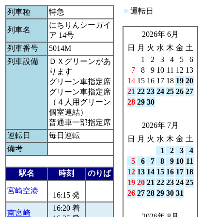
■
運転日
列車種
特急
にちりんシーガイ
列車名
2026年 6月
ア 14号
日
月
火
水
木
金
土
列車番号
5014M
1
2
3
4
5
6
列車設備
ＤＸグリーンがあ
7
8
9
10
11
12
13
ります
14
15
16
17
18
19
20
グリーン車指定席
21
22
23
24
25
26
27
グリーン車指定席
（４人用グリーン
28
29
30
個室連結）
普通車一部指定席
2026年 7月
運転日
毎日運転
日
月
火
水
木
金
土
備考
1
2
3
4
5
6
7
8
9
10
11
12
13
14
15
16
17
18
駅名
時刻
のりば
19
20
21
22
23
24
25
宮崎空港
26
27
28
29
30
31
16:15 発
16:20 着
南宮崎
2026年 8月