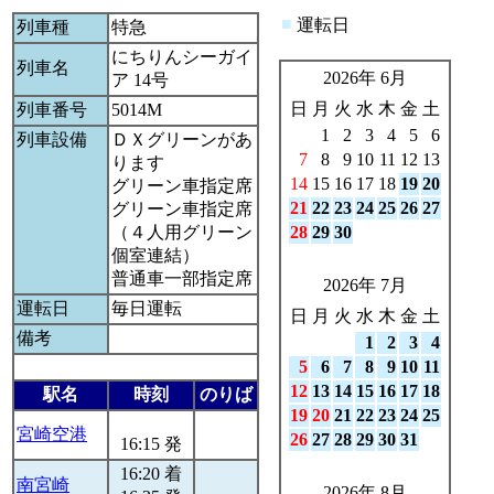
■
運転日
列車種
特急
にちりんシーガイ
列車名
2026年 6月
ア 14号
日
月
火
水
木
金
土
列車番号
5014M
1
2
3
4
5
6
列車設備
ＤＸグリーンがあ
7
8
9
10
11
12
13
ります
14
15
16
17
18
19
20
グリーン車指定席
21
22
23
24
25
26
27
グリーン車指定席
（４人用グリーン
28
29
30
個室連結）
普通車一部指定席
2026年 7月
運転日
毎日運転
日
月
火
水
木
金
土
備考
1
2
3
4
5
6
7
8
9
10
11
12
13
14
15
16
17
18
駅名
時刻
のりば
19
20
21
22
23
24
25
宮崎空港
26
27
28
29
30
31
16:15 発
16:20 着
南宮崎
2026年 8月