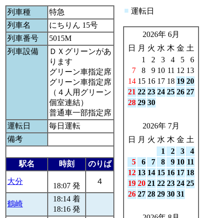
■
運転日
列車種
特急
列車名
にちりん 15号
2026年 6月
列車番号
5015M
日
月
火
水
木
金
土
列車設備
ＤＸグリーンがあ
1
2
3
4
5
6
ります
7
8
9
10
11
12
13
グリーン車指定席
14
15
16
17
18
19
20
グリーン車指定席
21
22
23
24
25
26
27
（４人用グリーン
個室連結）
28
29
30
普通車一部指定席
運転日
毎日運転
2026年 7月
備考
日
月
火
水
木
金
土
1
2
3
4
5
6
7
8
9
10
11
駅名
時刻
のりば
12
13
14
15
16
17
18
大分
４
19
20
21
22
23
24
25
18:07 発
26
27
28
29
30
31
18:14 着
鶴崎
18:16 発
2026年 8月