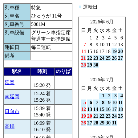
■
運転日
列車種
特急
列車名
ひゅうが 11号
2026年 6月
列車番号
5081M
日
月
火
水
木
金
土
列車設備
グリーン車指定席
1
2
3
4
5
6
普通車一部指定席
7
8
9
10
11
12
13
運転日
毎日運転
14
15
16
17
18
19
20
備考
21
22
23
24
25
26
27
28
29
30
駅名
時刻
のりば
2026年 7月
延岡
15:20 発
日
月
火
水
木
金
土
15:24 着
1
2
3
4
南延岡
15:26 発
5
6
7
8
9
10
11
15:39 着
12
13
14
15
16
17
18
日向市
15:40 発
19
20
21
22
23
24
25
26
27
28
29
30
31
16:09 着
高鍋
16:10 発
2026年 8月
16:19 着