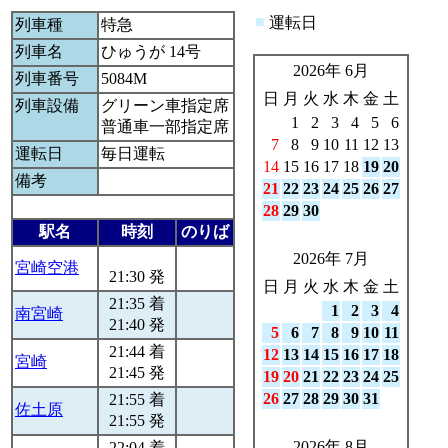
■
運転日
列車種
特急
列車名
ひゅうが 14号
2026年 6月
列車番号
5084M
日
月
火
水
木
金
土
列車設備
グリーン車指定席
1
2
3
4
5
6
普通車一部指定席
7
8
9
10
11
12
13
運転日
毎日運転
14
15
16
17
18
19
20
備考
21
22
23
24
25
26
27
28
29
30
駅名
時刻
のりば
2026年 7月
宮崎空港
21:30 発
日
月
火
水
木
金
土
21:35 着
1
2
3
4
南宮崎
21:40 発
5
6
7
8
9
10
11
21:44 着
12
13
14
15
16
17
18
宮崎
21:45 発
19
20
21
22
23
24
25
26
27
28
29
30
31
21:55 着
佐土原
21:55 発
2026年 8月
22:04 着