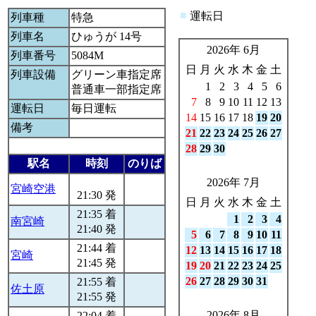
■
運転日
列車種
特急
列車名
ひゅうが 14号
2026年 6月
列車番号
5084M
日
月
火
水
木
金
土
列車設備
グリーン車指定席
1
2
3
4
5
6
普通車一部指定席
7
8
9
10
11
12
13
運転日
毎日運転
14
15
16
17
18
19
20
備考
21
22
23
24
25
26
27
28
29
30
駅名
時刻
のりば
2026年 7月
宮崎空港
21:30 発
日
月
火
水
木
金
土
21:35 着
1
2
3
4
南宮崎
21:40 発
5
6
7
8
9
10
11
21:44 着
12
13
14
15
16
17
18
宮崎
21:45 発
19
20
21
22
23
24
25
26
27
28
29
30
31
21:55 着
佐土原
21:55 発
2026年 8月
22:04 着