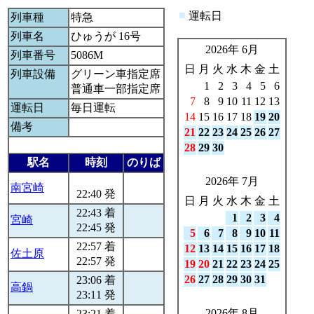
■
運転日
列車種
特急
列車名
ひゅうが 16号
2026年 6月
列車番号
5086M
日
月
火
水
木
金
土
列車設備
グリーン車指定席
1
2
3
4
5
6
普通車一部指定席
7
8
9
10
11
12
13
運転日
毎日運転
14
15
16
17
18
19
20
備考
21
22
23
24
25
26
27
28
29
30
駅名
時刻
のりば
2026年 7月
南宮崎
22:40 発
日
月
火
水
木
金
土
22:43 着
1
2
3
4
宮崎
22:45 発
5
6
7
8
9
10
11
22:57 着
12
13
14
15
16
17
18
佐土原
22:57 発
19
20
21
22
23
24
25
26
27
28
29
30
31
23:06 着
高鍋
23:11 発
2026年 8月
23:21 着