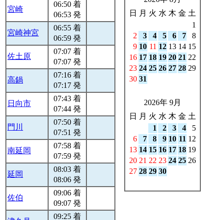
06:50 着
宮崎
日
月
火
水
木
金
土
06:53 発
1
06:55 着
宮崎神宮
2
3
4
5
6
7
8
06:59 発
9
10
11
12
13
14
15
07:07 着
佐土原
16
17
18
19
20
21
22
07:07 発
23
24
25
26
27
28
29
07:16 着
30
31
高鍋
07:17 発
07:43 着
2026年 9月
日向市
07:44 発
日
月
火
水
木
金
土
07:50 着
門川
1
2
3
4
5
07:51 発
6
7
8
9
10
11
12
07:58 着
13
14
15
16
17
18
19
南延岡
07:59 発
20
21
22
23
24
25
26
08:03 着
27
28
29
30
延岡
08:06 発
09:06 着
佐伯
09:07 発
09:25 着