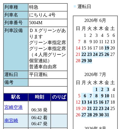
■
運転日
列車種
特急
列車名
にちりん 4号
2026年 6月
列車番号
5004M
日
月
火
水
木
金
土
列車設備
ＤＸグリーンがあ
1
2
3
4
5
6
ります
7
8
9
10
11
12
13
グリーン車指定席
14
15
16
17
18
19
20
グリーン車指定席
21
22
23
24
25
26
27
（４人用グリーン
個室連結）
28
29
30
普通車自由席
運転日
平日運転
2026年 7月
備考
日
月
火
水
木
金
土
1
2
3
4
5
6
7
8
9
10
11
駅名
時刻
のりば
12
13
14
15
16
17
18
宮崎空港
19
20
21
22
23
24
25
06:38 発
26
27
28
29
30
31
06:42 着
南宮崎
06:47 発
2026年 8月