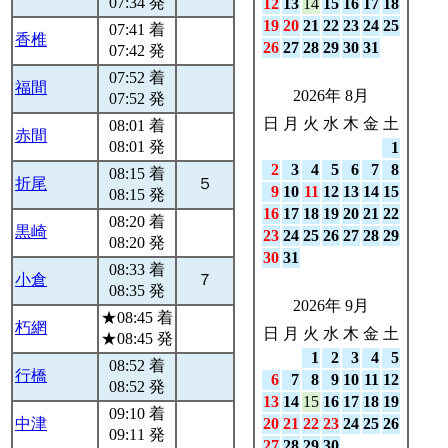
07:34 発
12
13
14
15
16
17
18
19
20
21
22
23
24
25
07:41 着
香椎
26
27
28
29
30
31
07:42 発
07:52 着
福間
2026年 8月
07:52 発
日
月
火
水
木
金
土
08:01 着
赤間
08:01 発
1
2
3
4
5
6
7
8
08:15 着
折尾
５
9
10
11
12
13
14
15
08:15 発
16
17
18
19
20
21
22
08:20 着
黒崎
23
24
25
26
27
28
29
08:20 発
30
31
08:33 着
小倉
７
08:35 発
2026年 9月
★08:45 着
朽網
日
月
火
水
木
金
土
★08:45 発
1
2
3
4
5
08:52 着
行橋
6
7
8
9
10
11
12
08:52 発
13
14
15
16
17
18
19
09:10 着
中津
20
21
22
23
24
25
26
09:11 発
27
28
29
30