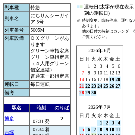
■
■
運転日(
太字
が現在表示
列車種
特急
刻の運転日)
にちりんシーガイ
列車名
※
時刻変更、臨時停車、運行な
ア 5号
あります。
列車番号
5005M
他の日付の時刻はカレンダー
ご覧ください。
列車設備
ＤＸグリーンがあ
ります
2026年 6月
グリーン車指定席
グリーン車指定席
日
月
火
水
木
金
土
（４人用グリーン
1
2
3
4
5
6
個室連結）
7
8
9
10
11
12
13
普通車一部指定席
14
15
16
17
18
19
20
運転日
毎日運転
21
22
23
24
25
26
27
備考
28
29
30
2026年 7月
駅名
時刻
のりば
日
月
火
水
木
金
土
博多
２
07:31 発
1
2
3
4
07:34 着
5
6
7
8
9
10
11
吉塚