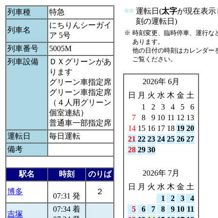
■
■
運転日(
太字
が現在表示
列車種
特急
刻の運転日)
にちりんシーガイ
列車名
※
時刻変更、臨時停車、運行な
ア 5号
あります。
列車番号
5005M
他の日付の時刻はカレンダー
ご覧ください。
列車設備
ＤＸグリーンがあ
ります
2026年 6月
グリーン車指定席
グリーン車指定席
日
月
火
水
木
金
土
（４人用グリーン
1
2
3
4
5
6
個室連結）
7
8
9
10
11
12
13
普通車一部指定席
14
15
16
17
18
19
20
運転日
毎日運転
21
22
23
24
25
26
27
備考
28
29
30
2026年 7月
駅名
時刻
のりば
日
月
火
水
木
金
土
博多
２
07:31 発
1
2
3
4
07:34 着
5
6
7
8
9
10
11
吉塚