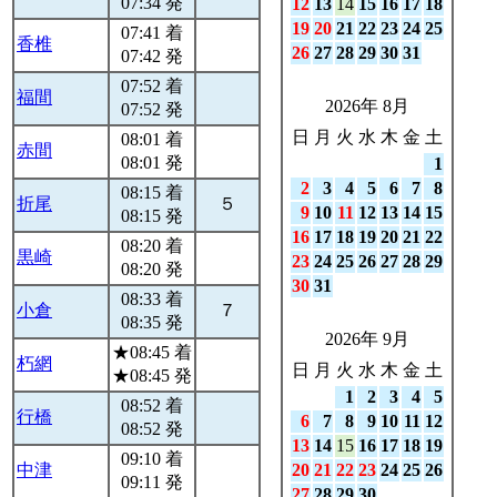
07:34 発
12
13
14
15
16
17
18
19
20
21
22
23
24
25
07:41 着
香椎
26
27
28
29
30
31
07:42 発
07:52 着
福間
2026年 8月
07:52 発
日
月
火
水
木
金
土
08:01 着
赤間
08:01 発
1
2
3
4
5
6
7
8
08:15 着
折尾
５
9
10
11
12
13
14
15
08:15 発
16
17
18
19
20
21
22
08:20 着
黒崎
23
24
25
26
27
28
29
08:20 発
30
31
08:33 着
小倉
７
08:35 発
2026年 9月
★08:45 着
朽網
日
月
火
水
木
金
土
★08:45 発
1
2
3
4
5
08:52 着
行橋
6
7
8
9
10
11
12
08:52 発
13
14
15
16
17
18
19
09:10 着
中津
20
21
22
23
24
25
26
09:11 発
27
28
29
30