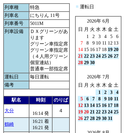
■
運転日
列車種
特急
列車名
にちりん 11号
2026年 6月
列車番号
5011M
日
月
火
水
木
金
土
列車設備
ＤＸグリーンがあ
1
2
3
4
5
6
ります
7
8
9
10
11
12
13
グリーン車指定席
14
15
16
17
18
19
20
グリーン車指定席
21
22
23
24
25
26
27
（４人用グリーン
個室連結）
28
29
30
普通車一部指定席
運転日
毎日運転
2026年 7月
備考
日
月
火
水
木
金
土
1
2
3
4
5
6
7
8
9
10
11
駅名
時刻
のりば
12
13
14
15
16
17
18
大分
４
19
20
21
22
23
24
25
16:14 発
26
27
28
29
30
31
16:21 着
鶴崎
16:21 発
2026年 8月